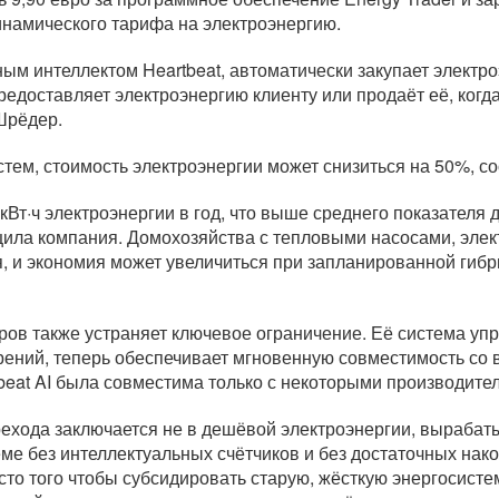
намического тарифа на электроэнергию.
ым интеллектом Heartbeat, автоматически закупает электро
предоставляет электроэнергию клиенту или продаёт её, когд
Шрёдер.
стем, стоимость электроэнергии может снизиться на 50%, 
кВт·ч электроэнергии в год, что выше среднего показателя 
общила компания. Домохозяйства с тепловыми насосами, эл
я, и экономия может увеличиться при запланированной гиб
ров также устраняет ключевое ограничение. Её система уп
ений, теперь обеспечивает мгновенную совместимость со 
beat AI была совместима только с некоторыми производите
рехода заключается не в дешёвой электроэнергии, выраба
еме без интеллектуальных счётчиков и без достаточных нако
о того чтобы субсидировать старую, жёсткую энергосисте