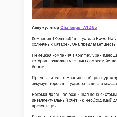
Аккумулятор
Challenger A12-65
Компания 1Komma5° выпустила PowerHarve
солнечных батарей. Она предлагает шесть к
Немецкая компания 1Komma5°, занимающая
которая позволяет частным домохозяйства
бирже.
Представитель компании сообщил
журнал
аккумуляторов выпускается в шести классах
Рекомендованная розничная цена системы н
интеллектуальный счётчик, необходимый д
презентации.
Клиенты также должны ежемесячно платить 