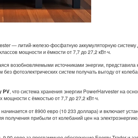
ster — литий-железо-фосфатную аккумуляторную систему 
лассов мощности и ёмкости от 7,7 до 27,2 кВт·ч.
ся возобновляемыми источниками энергии, представила н
м без фотоэлектрических систем получать выгоду от колеб
у PV
, что система хранения энергии PowerHarvester на ос
 мощности с ёмкостью от 7,7 до 27,2 кВт·ч.
ачинается от 8900 евро (10 233 доллара) и включает устан
ля получения прибыли от колебаний цен на электроэнергию
9,90 евро за программное обеспечение Energy Trader и за