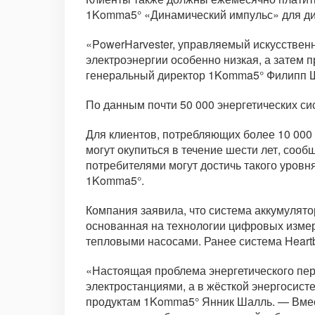
1Komma5° «Динамический импульс» для ди
«PowerHarvester, управляемый искусственн
электроэнергии особенно низкая, а затем 
генеральный директор 1Komma5° Филипп 
По данным почти 50 000 энергетических си
Для клиентов, потребляющих более 10 000 
могут окупиться в течение шести лет, со
потребителями могут достичь такого уровн
1Komma5°.
Компания заявила, что система аккумулято
основанная на технологии цифровых измер
тепловыми насосами. Ранее система Heart
«Настоящая проблема энергетического пе
электростанциями, а в жёсткой энергосист
продуктам 1Komma5° Янник Шалль. — Вмест