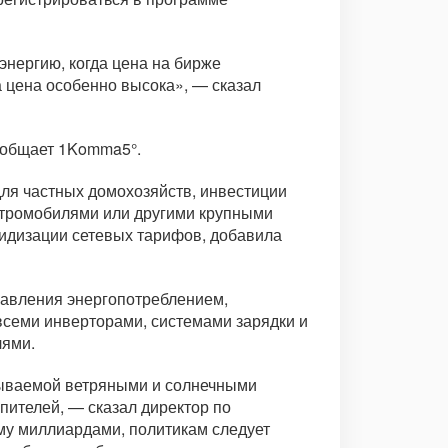
энергию, когда цена на бирже
а цена особенно высока», — сказал
сообщает 1Komma5°.
для частных домохозяйств, инвестиции
ектромобилями или другими крупными
ридизации сетевых тарифов, добавила
равления энергопотреблением,
всеми инверторами, системами зарядки и
лями.
тываемой ветряными и солнечными
пителей, — сказал директор по
му миллиардами, политикам следует