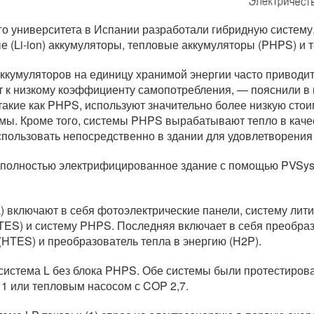
о университета в Испании разработали гибридную систему, 
 (Li-ion) аккумуляторы, тепловые аккумуляторы (PHPS) и 
кумуляторов на единицу хранимой энергии часто приводит 
т к низкому коэффициенту самопотребления, — пояснили в
акие как PHPS, используют значительно более низкую стои
мы. Кроме того, системы PHPS вырабатывают тепло в качес
спользовать непосредственно в здании для удовлетворения
полностью электрифицированное здание с помощью PVSyst 
) включают в себя фотоэлектрические панели, систему лит
ES) и систему PHPS. Последняя включает в себя преобразо
HTES) и преобразователь тепла в энергию (H2P).
система L без блока PHPS. Обе системы были протестирова
1 или тепловым насосом с COP 2,7.