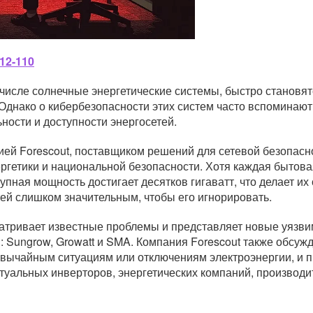
12-110
 числе солнечные энергетические системы, быстро станов
Однако о кибербезопасности этих систем часто вспоминают
ности и доступности энергосетей.
ей Forescout, поставщиком решений для сетевой безопасн
ергетики и национальной безопасности. Хотя каждая бытов
упная мощность достигает десятков гигаватт, что делает их
ей слишком значительным, чтобы его игнорировать.
матривает известные проблемы и представляет новые уязви
 Sungrow, Growatt и SMA. Компания Forescout также обсуж
езвычайным ситуациям или отключениям электроэнергии, и 
туальных инверторов, энергетических компаний, производи