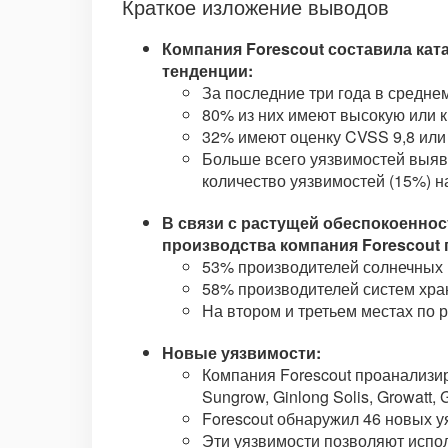
Краткое изложение выводов
Компания Forescout составила кат
тенденции:
За последние три года в средн
80% из них имеют высокую или к
32% имеют оценку CVSS 9,8 или 
Больше всего уязвимостей выяв
количество уязвимостей (15%) 
В связи с растущей обеспокоенно
производства компания Forescout
53% производителей солнечных 
58% производителей систем хра
На втором и третьем местах по
Новые уязвимости:
Компания Forescout проанализи
Sungrow, Ginlong Solis, Growatt
Forescout обнаружил 46 новых у
Эти уязвимости позволяют испо