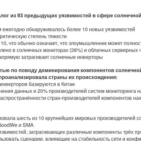
алог из 93 предыдущих уязвимостей в сфере солнечно
ем ежегодно обнаруживалось более 10 новых уязвимостей
ритическую степень тяжести
10, что обычно означает, что злоумышленник может полно
лено в солнечных мониторах (38%) и облачных серверных ч
напрямую затрагивает солнечные инверторы
стью по поводу доминирования компонентов солнечной
 проанализировала страны их происхождения:
инверторов базируются в Китае
нения данных и 20% производителей систем мониторинга н
 распространённости стран-производителей компонентов н
ровала шесть из 10 крупнейших мировых производителей со
, GoodWe и SMA
язвимостей, затрагивающих различные компоненты трёх про
льзовать сценарии, влияющие на стабильность сети и конф