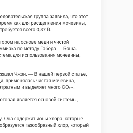
довательская группа заявила, что этот
 время как для расщепления мочевины,
ребуется всего 0,37 В.
тором на основе меди и чистой
аммиака по методу Габера — Боша.
истема для использования мочевины,
сказал Чжэн. — В нашей первой статье,
и, применялась чистая мочевина,
атратным и выделяет много CO₂».
которая является основой системы,
. Она содержит ионы хлора, которые
 образуется газообразный хлор, который