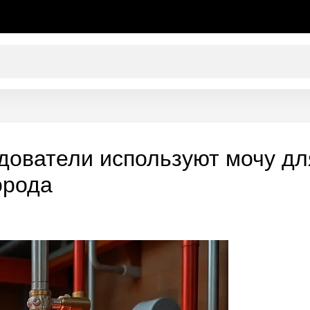
дователи используют мочу дл
орода