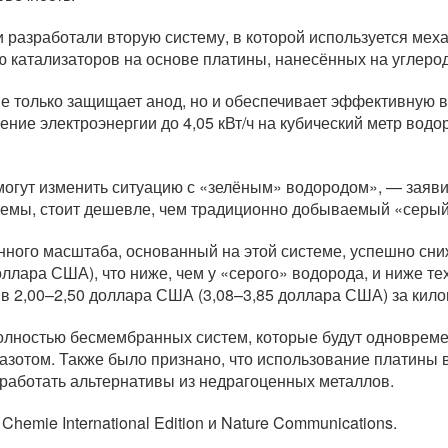
 разработали вторую систему, в которой используется меха
катализаторов на основе платины, нанесённых на углерод
не только защищает анод, но и обеспечивает эффективную 
ение электроэнергии до 4,05 кВт/ч на кубический метр вод
гут изменить ситуацию с «зелёным» водородом», — заявили
емы, стоит дешевле, чем традиционно добываемый «серый»
ого масштаба, основанный на этой системе, успешно сни
оллара США), что ниже, чем у «серого» водорода, и ниже те
 в 2,00–2,50 доллара США (3,08–3,85 доллара США) за кил
олностью бесмембранных систем, которые будут одноврем
азотом. Также было признано, что использование платины 
зработать альтернативы из недрагоценных металлов.
emie International Edition и Nature Communications.