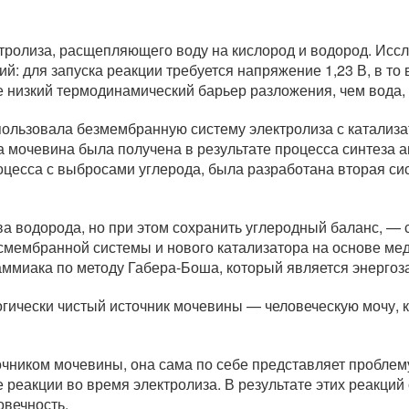
ролиза, расщепляющего воду на кислород и водород. Иссле
й: для запуска реакции требуется напряжение 1,23 В, в то
е низкий термодинамический барьер разложения, чем вода, т
ользовала безмембранную систему электролиза с катализа
а мочевина была получена в результате процесса синтеза 
роцесса с выбросами углерода, была разработана вторая с
а водорода, но при этом сохранить углеродный баланс, — 
смембранной системы и нового катализатора на основе мед
аммиака по методу Габера-Боша, который является энергоз
огически чистый источник мочевины — человеческую мочу, 
ником мочевины, она сама по себе представляет проблему
реакции во время электролиза. В результате этих реакций
овечность.