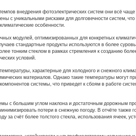
я темпов внедрения фотоэлектрических систем они всё чащ
жены с уникальными рисками для долговечности систем, что
климатические особенности.
чных модулей, оптимизированных для конкретных климатич
случаев стандартные продукты используются в более суровы
олее тонким стеклом в рамках стремления к созданию бол
ческих условий.
 температуры, характерные для холодного и снежного клим
имических материалов. Однако такие температуры могут пр
омпонентов системы, что приведет к сбоям в работе систе
темы с большим углом наклона и достаточным дорожным про
инимизировать потери в снежную погоду. В отчёте также г
ду за счёт более толстого стекла, использования ячеек, у
 герметика, устойчивости к ультрафиолетовому излучению и