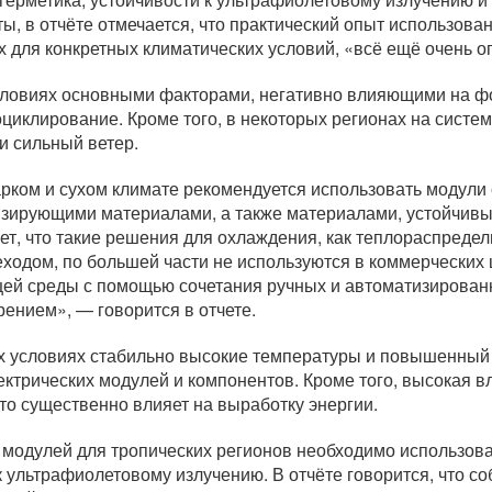
, в отчёте отмечается, что практический опыт использова
 для конкретных климатических условий, «всё ещё очень о
словиях основными факторами, негативно влияющими на ф
циклирование. Кроме того, в некоторых регионах на систем
и сильный ветер.
рком и сухом климате рекомендуется использовать модули
зирующими материалами, а также материалами, устойчивы
т, что такие решения для охлаждения, как теплораспреде
ходом, по большей части не используются в коммерческих
щей среды с помощью сочетания ручных и автоматизирова
рением», — говорится в отчете.
 условиях стабильно высокие температуры и повышенный у
ектрических модулей и компонентов. Кроме того, высокая 
то существенно влияет на выработку энергии.
модулей для тропических регионов необходимо использоват
 ультрафиолетовому излучению. В отчёте говорится, что с