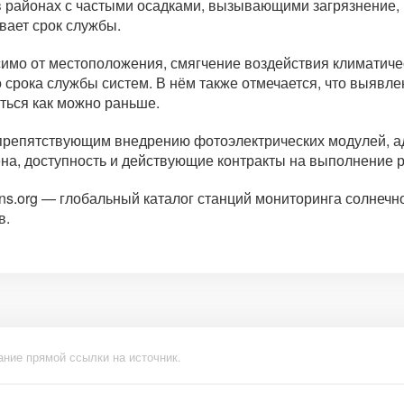
в районах с частыми осадками, вызывающими загрязнение, 
вает срок службы.
исимо от местоположения, смягчение воздействия климатич
 срока службы систем. В нём также отмечается, что выявл
ться как можно раньше.
 препятствующим внедрению фотоэлектрических модулей, а
на, доступность и действующие контракты на выполнение р
ons.org — глобальный каталог станций мониторинга солнеч
в.
ание прямой ссылки на источник.