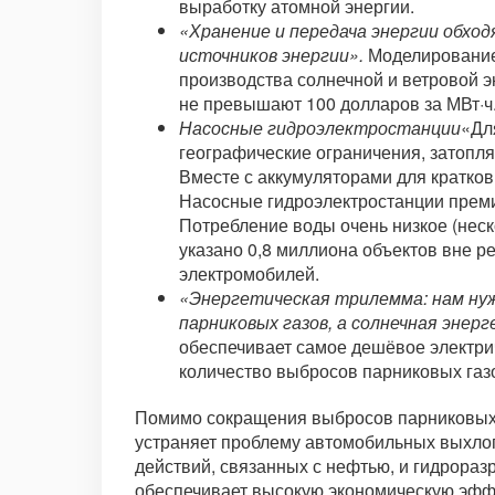
выработку атомной энергии.
«Хранение и передача энергии обхо
источников энергии».
Моделирование 
производства солнечной и ветровой э
не превышают 100 долларов за МВт·ч
Насосные гидроэлектростанции
«Дл
географические ограничения, затопл
Вместе с аккумуляторами для кратко
Насосные гидроэлектростанции премиу
Потребление воды очень низкое (неск
указано 0,8 миллиона объектов вне р
электромобилей.
«Энергетическая трилемма: нам нуж
парниковых газов, а солнечная энер
обеспечивает самое дешёвое электри
количество выбросов парниковых газ
Помимо сокращения выбросов парниковых г
устраняет проблему автомобильных выхлопо
действий, связанных с нефтью, и гидрораз
обеспечивает высокую экономическую эффе