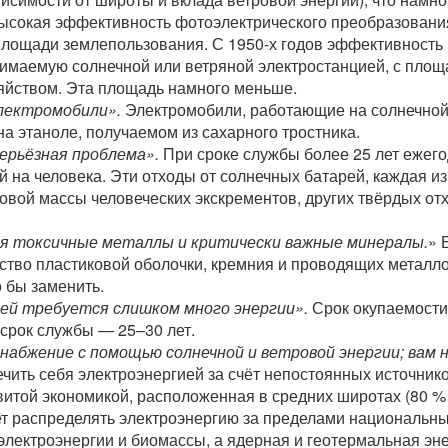
Высокая эффективность фотоэлектрического преобразовани
площади землепользования. С 1950-х годов эффективность
маемую солнечной или ветряной электростанцией, с площад
яйством. Эта площадь намного меньше.
лектромобили».
Электромобили, работающие на солнечной 
а этаноле, получаемом из сахарного тростника.
ерьёзная проблема».
При сроке службы более 25 лет ежего
 на человека. Эти отходы от солнечных батарей, каждая из 
довой массы человеческих экскрементов, других твёрдых о
ся токсичные металлы и критически важные минералы.
» 
ество пластиковой оболочки, кремния и проводящих металло
 бы заменить.
ей требуется слишком много энергии».
Срок окупаемости 
к срок службы — 25–30 лет.
набжение с помощью солнечной и ветровой энергии; вам 
чить себя электроэнергией за счёт непостоянных источнико
витой экономикой, расположенная в средних широтах (80 %
ет распределять электроэнергию за пределами национальных
электроэнергии и биомассы, а ядерная и геотермальная эне