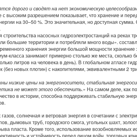
дятся дорого и сводят на нет экономическую целесообраз
с высоким разрешением показывает, что хранение и пере
нергии на 30–50 %. Это значительная, но доступная сумма
.
я строительства насосных гидроэлектростанций на реках т
яли большие территории и потребляли много воды». состав
временного хранения энергии большой мощности хранение 
м-класса занимают примерно столько же места, сколько бо
олько литров на человека в день). В глобальном атласе г
ек (без новых плотин) с накопителями, эквивалентными 2 т
ны низкие цены на энергоносители, стабильная энергоси
гетика не может этого обеспечить.
» На самом деле, как п
чество в истории, способна поддерживать стабильную энер
ов.
азов, солнечная и ветровая энергия в сочетании с электр
в, дымовых труб, городского смога, угольных шахт, золоо
рыва пласта. Кроме того, использование возобновляемых и
ктивность и устойчивость перед лицом войн, торговых кон