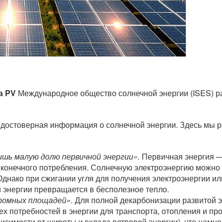
а PV
Международное общество солнечной энергии (ISES) ра
едостоверная информация о солнечной энергии. Здесь мы
ишь малую долю первичной энергии».
Первичная энергия —
ия конечного потребления. Солнечную электроэнергию можн
днако при сжигании угля для получения электроэнергии и
 энергии превращается в бесполезное тепло.
ромных площадей».
Для полной декарбонизации развитой э
ех потребностей в энергии для транспорта, отопления и п
висимости от широты и вклада ветровой энергии), что нам