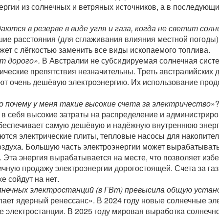
ергии из солнечных и ветряных источников, а в последующ
ются в резерве в виде угля и газа, когда не светит солн
ие расстояния (для сглаживания влияния местной погоды) 
ет с лёгкостью заменить все виды ископаемого топлива.
т дорого».
В Австралии не субсидируемая солнечная сист
ические препятствия незначительны. Треть австралийских
ют очень дешёвую электроэнергию. Их использование продо
о почему у меня такие высокие счета за электричество
»?
 в себя высокие затраты на распределение и администрир
беспечивает самую дешёвую и надёжную внутреннюю энерго
тся электрические плиты, тепловые насосы для накопите
оздуха. Большую часть электроэнергии может вырабатыват
. Эта энергия вырабатывается на месте, что позволяет изб
чную продажу электроэнергии дорогостоящей. Счета за газ
е сойдут на нет.
нечных электростанций (в ГВт) превысила общую уста
ает ядерный ренессанс». В 2024 году новые солнечные эл
е электростанции. В 2025 году мировая выработка солнечной