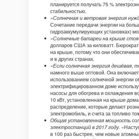
планируется получать 75 % электроэн
стабильностью.
«Солнечная и ветровая энергия нужда
Сочетание передачи энергии на больш
гидроаккумулирующих установках) мож
«Солнечные батареи на крыше стоя
долларов США за киловатт. Бюрократ
на крыше, потому что они обеспечива
и в других странах.
«Если солнечная энергия дешёвая, т
намного выше оптовой. Она включает
использованием солнечной энергии о
электрифицированном доме использую
насосы для обогрева и охлаждения в
10 кВт, установленная на крыше дома
распределение, которые делают розни
электромобиль, и счета за топливо тож
Общая установленная мощность сол
электростанций в 2017 году.
«Наступ
в 100 раз быстрее, чем новые атомны