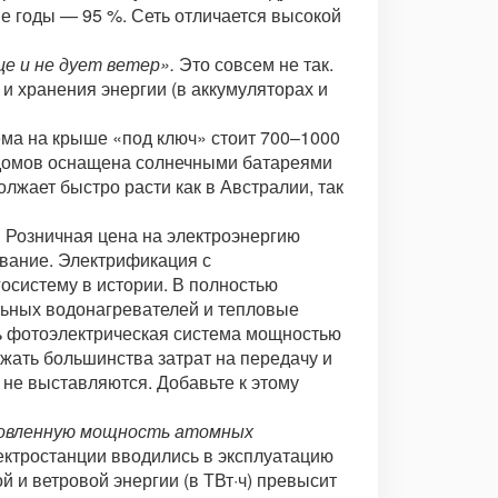
ие годы — 95 %. Сеть отличается высокой
це и не дует ветер».
Это совсем не так.
и хранения энергии (в аккумуляторах и
ема на крыше «под ключ» стоит 700–1000
 домов оснащена солнечными батареями
лжает быстро расти как в Австралии, так
 Розничная цена на электроэнергию
ование. Электрификация с
систему в истории. В полностью
льных водонагревателей и тепловые
ь фотоэлектрическая система мощностью
ежать большинства затрат на передачу и
 не выставляются. Добавьте к этому
новленную мощность атомных
ектростанции вводились в эксплуатацию
 и ветровой энергии (в ТВт·ч) превысит