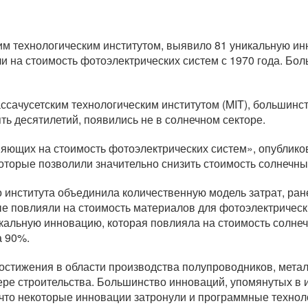
м технологическим институтом, выявило 81 уникальную ин
и на стоимость фотоэлектрических систем с 1970 года. Бол
сачусетским технологическим институтом (MIT), большинс
ть десятилетий, появились не в солнечном секторе.
ияющих на стоимость фотоэлектрических систем», опублик
оторые позволили значительно снизить стоимость солнечны
о института объединила количественную модель затрат, ра
е повлияли на стоимость материалов для фотоэлектрически
альную инновацию, которая повлияла на стоимость солнечн
а 90%.
стижения в области производства полупроводников, металл
ере строительства. Большинство инноваций, упомянутых в 
, что некоторые инновации затронули и программные техно