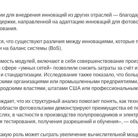
и для внедрения инноваций из других отраслей — благод
ддержки, направленной на адаптацию инноваций для фотов
ования.
ся, что существуют различия между инновациями, которые 
 на баланс системы (BoS).
имость модулей, включают в себя совершенствование прои
сфере «умных сетей» позволили снизить затраты за счёт и
 и стандартизации. Исследование также показало, что бол
скими организациями или промышленными предприятиями, в
ородскими властями, штатами США или профессиональным
дает, что их структурный анализ помогает понять, как техн
 области фотовольтаики демонстрируют преимущества её п
лях, в частности в производстве полупроводников и электр
я тестирования, получения разрешений и обучения», — объ
 какую роль может сыграть увеличение вычислительной мощ