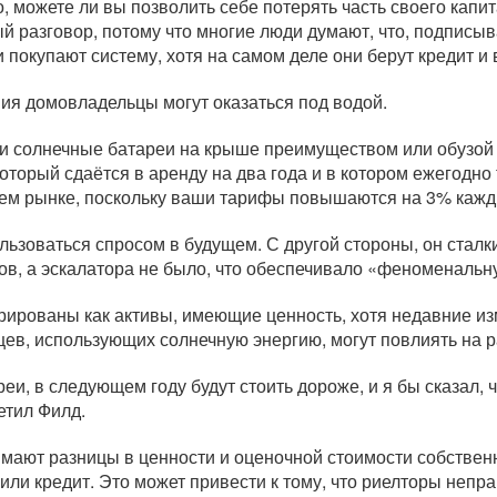
 можете ли вы позволить себе потерять часть своего капит
й разговор, потому что многие люди думают, что, подписы
окупают систему, хотя на самом деле они берут кредит и 
ния домовладельцы могут оказаться под водой.
ли солнечные батареи на крыше преимуществом или обузой д
оторый сдаётся в аренду на два года и в котором ежегодн
нем рынке, поскольку ваши тарифы повышаются на 3% кажд
ользоваться спросом в будущем. С другой стороны, он сталк
ов, а эскалатора не было, что обеспечивало «феноменальн
рированы как активы, имеющие ценность, хотя недавние и
ев, использующих солнечную энергию, могут повлиять на р
еи, в следующем году будут стоить дороже, и я бы сказал,
етил Филд.
нимают разницы в ценности и оценочной стоимости собстве
или кредит. Это может привести к тому, что риелторы неп