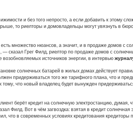
ижимости и без того непросто, а если добавить к этому сл
рыше, то риелторы и домовладельцы могут увязнуть в бюр
есть множество нюансов, а значит, и в продаже домов с со
, — сказал Грег Филд, риелтор по продаже домов с солне
е возобновляемых источников энергии, в интервью
журнал
становке солнечных батарей в жилых домах действует прави
лжен придерживаться того же тарифного плана, что и пре
 к тому, что новый владелец будет вынужден придерживатьс
клиент берёт кредит на солнечную электростанцию, думая, ч
азал Филд. Вот в чём загвоздка: взятая в кредит солнечная
нил, что в современных условиях кредитования кредиторы п