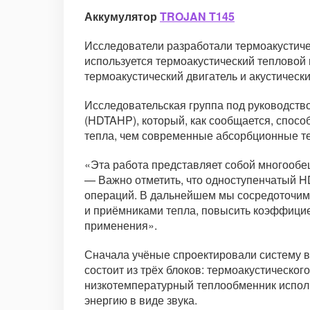
Аккумулятор
TROJAN T145
Исследователи разработали термоакустиче
используется термоакустический тепловой 
термоакустический двигатель и акустическ
Исследовательская группа под руководств
(HDTAHP), который, как сообщается, спос
тепла, чем современные абсорбционные т
«Эта работа представляет собой многооб
— Важно отметить, что одноступенчатый H
операций. В дальнейшем мы сосредоточимс
и приёмниками тепла, повысить коэффицие
применения».
Сначала учёные спроектировали систему в
состоит из трёх блоков: термоакустическог
низкотемпературный теплообменник использ
энергию в виде звука.