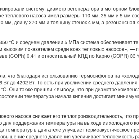
зировали систему: диаметр регенератора в моторном блоке
ке теплового насоса имел размеры 110 мм, 35 мм и 5 мм с
0 мм, длину 270 мм и толщину стенок 4 мм, а резонансная 
 350 °C и среднем давлении 5 МПа система обеспечивает т
м высоким показателем среди всех тепловых насосов», — п
ве (COPh) 0,41 и относительный КПД по Карно (COPR) 33 %,
ла, что благодаря использованию термосифонов на «холод
6 Вт до 4202 Вт. То есть при увеличении среднего давлени
0 °C. Они также пришли к выводу, что при диаметре компен
 состоянии температура начала кипения достигает минимум
вого насоса снижает его теплопроизводительность, что пр
о для поддержания температуры на выходе из холодного к
а температур в двигателе улучшает термоакустическое пре
повышение среднего давления увеличивает теплоемкость ра