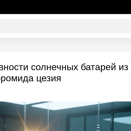
ости солнечных батарей из 
бромида цезия