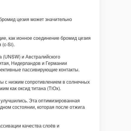
 бромид цезия может значительно
е, как ионное соединение бромид цезия
(c-Si).
са (UNSW) и Австралийского
Китая, Нидерландов и Германии
ффективные пассивирующие контакты.
ты с низким сопротивлением в солнечных
им как оксид титана (TiOx).
и улучшились. Эта оптимизированная
дном состоянии, которая после отжига
ссивации качества слоёв и