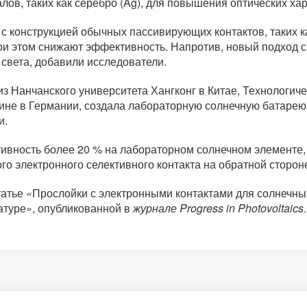
в, таких как серебро (Ag), для повышения оптических хар
 с конструкцией обычных пассивирующих контактов, таких 
ри этом снижают эффективность. Напротив, новый подход с
света, добавили исследователи.
из Нанчанского университета Хангконг в Китае, Технологич
ине в Германии, создала лабораторную солнечную батарею 
и.
вность более 20 % на лабораторном солнечном элементе, в
го электронного селективного контакта на обратной сторон
татье
«
Прослойки с электронными контактами для солнечны
атуре», опубликованной в
журнале Progress in Photovoltaics
.