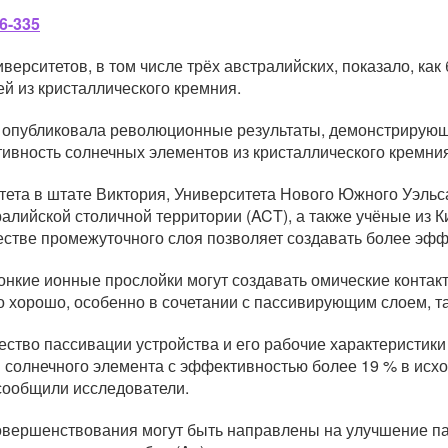
6-335
ерситетов, в том числе трёх австралийских, показало, как
й из кристаллического кремния.
 опубликовала революционные результаты, демонстрирующи
ивность солнечных элементов из кристаллического кремния 
тета в штате Виктория, Университета Нового Южного Уэль
алийской столичной территории (ACT), а также учёные из 
честве промежуточного слоя позволяет создавать более э
онкие ионные прослойки могут создавать омические контак
 хорошо, особенно в сочетании с пассивирующим слоем, так
ество пассивации устройства и его рабочие характеристик
 солнечного элемента с эффективностью более 19 % в исхо
сообщили исследователи.
овершенствования могут быть направлены на улучшение па