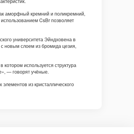
актеристик.
как аморфный кремний и поликремний,
 использованием CsBr позволяет
еского университета Эйндховена в
с новым слоем из бромида цезия,
 котором используется структура
е», — говорят учёные.
х элементов из кристаллического