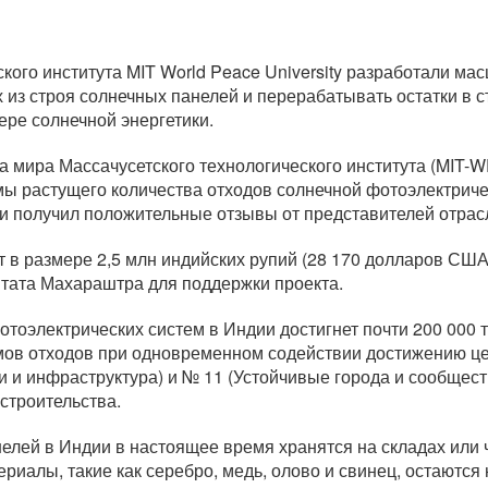
ского института MIT World Peace University разработали 
из строя солнечных панелей и перерабатывать остатки в 
ере солнечной энергетики.
а мира Массачусетского технологического института (MIT
ы растущего количества отходов солнечной фотоэлектричес
и получил положительные отзывы от представителей отрас
 в размере 2,5 млн индийских рупий (28 170 долларов США)
тата Махараштра для поддержки проекта.
отоэлектрических систем в Индии достигнет почти 200 000 то
ов отходов при одновременном содействии достижению це
 и инфраструктура) и № 11 (Устойчивые города и сообщес
строительства.
ей в Индии в настоящее время хранятся на складах или 
риалы, такие как серебро, медь, олово и свинец, остаютс