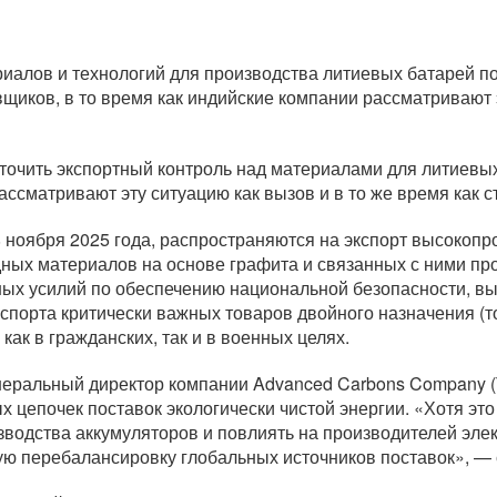
риалов и технологий для производства литиевых батарей 
вщиков, в то время как индийские компании рассматривают э
сточить экспортный контроль над материалами для литиев
ссматривают эту ситуацию как вызов и в то же время как с
8 ноября 2025 года, распространяются на экспорт высокоп
дных материалов на основе графита и связанных с ними пр
бных усилий по обеспечению национальной безопасности, 
спорта критически важных товаров двойного назначения (т
как в гражданских, так и в военных целях.
неральный директор компании Advanced Carbons Company (T
цепочек поставок экологически чистой энергии. «Хотя это
водства аккумуляторов и повлиять на производителей элек
ую перебалансировку глобальных источников поставок», — 