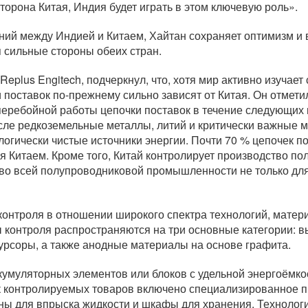
сторона Китая, Индия будет играть в этом ключевую роль».
ий между Индией и Китаем, Хайтан сохраняет оптимизм и 
я сильные стороны обеих стран.
plus Engitech, подчеркнул, что, хотя мир активно изучает
 поставок по-прежнему сильно зависят от Китая. Он отмети
еребойной работы цепочки поставок в течение следующих 
числе редкоземельные металлы, литий и критически важные
логически чистые источники энергии. Почти 70 % цепочек п
 Китаем. Кроме того, Китай контролирует производство по
 во всей полупроводниковой промышленности не только для
контроля в отношении широкого спектра технологий, матер
 контроля распространяются на три основные категории: 
урсоры, а также анодные материалы на основе графита.
ккумуляторных элементов или блоков с удельной энергоёмкос
сок контролируемых товаров включено специализированное 
ны для впрыска жидкости и шкафы для хранения. Технологи