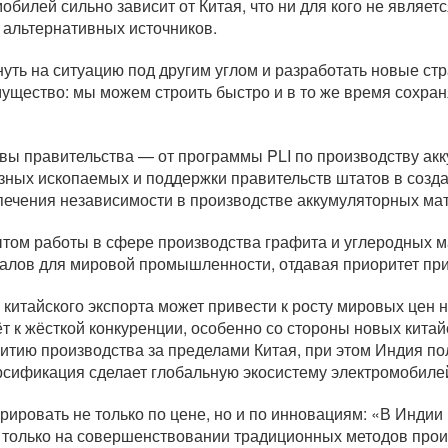
обилей сильно зависит от Китая, что ни для кого не являетс
и альтернативных источников.
уть на ситуацию под другим углом и разработать новые стр
ущество: мы можем строить быстро и в то же время сохран
ивы правительства — от программы PLI по производству ак
зных ископаемых и поддержки правительств штатов в созд
ечения независимости в производстве аккумуляторных ма
ытом работы в сфере производства графита и углеродных м
алов для мировой промышленности, отдавая приоритет пр
китайского экспорта может привести к росту мировых цен 
т к жёсткой конкуренции, особенно со стороны новых китай
витию производства за пределами Китая, при этом Индия пол
сификация сделает глобальную экосистему электромобилей
урировать не только по цене, но и по инновациям: «В Индии
только на совершенствовании традиционных методов произ