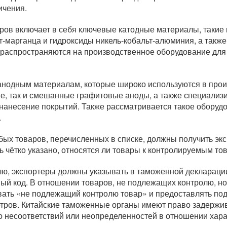
ичения.
ров включает в себя ключевые катодные материалы, такие
ьт-марганца и гидроксиды никель-кобальт-алюминия, а такж
распространяются на производственное оборудование для
 анодным материалам, которые широко используются в прои
е, так и смешанные графитовые аноды, а также специализ
и нанесение покрытий. Также рассматривается такое обору
.
ых товаров, перечисленных в списке, должны получить эк
ь чётко указано, относятся ли товары к контролируемым то
ю, экспортеры должны указывать в таможенной декларации
ый код. В отношении товаров, не подлежащих контролю, н
ывать «не подлежащий контролю товар» и предоставлять п
тров. Китайские таможенные органы имеют право задержив
бо несоответствий или неопределенностей в отношении хар