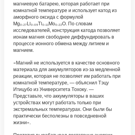
магниевую батарею, которая работает при
комнатной температуре и использует катод из
аморфного оксида с формулой
Mg₀.₂₇Li₀.₀₉Ti₀.₁₁Mo₀.₂₂O. По словам
исследователей, конструкция катода позволяет
ионам магния свободнее диффундировать в
процессе ионного обмена между литием и
магнием.
«Магний не используется в качестве основного
материала для аккумуляторов из-за медленной
реакции, которая не позволяет им работать при
комнатной температуре, — объяснил Тэцу
Итицубо из Университета Тохоку. —
Представьте, что аккумуляторы в ваших
устройствах могут работать только при
экстремальных температурах. Они были бы
практически бесполезны в повседневной
жизни».
Прототип вырабатывал достаточно энергии,