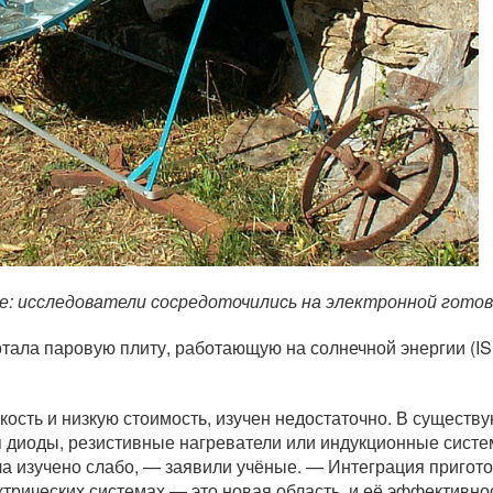
е: исследователи сосредоточились на электронной готов
тала паровую плиту, работающую на солнечной энергии (IS
кость и низкую стоимость, изучен недостаточно. В существ
я диоды, резистивные нагреватели или индукционные систе
ла изучено слабо, — заявили учёные. — Интеграция пригот
трических системах — это новая область, и её эффективно