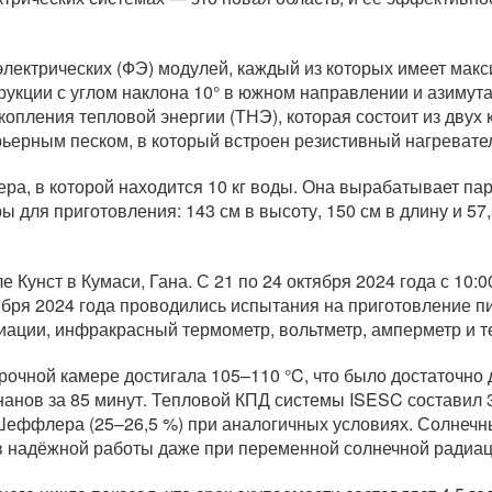
электрических (ФЭ) модулей, каждый из которых имеет мак
рукции с углом наклона 10° в южном направлении и азиму
копления тепловой энергии (ТНЭ), которая состоит из двух 
рьерным песком, в который встроен резистивный нагревате
ра, в которой находится 10 кг воды. Она вырабатывает пар
 для приготовления: 143 см в высоту, 150 см в длину и 57
Кунст в Кумаси, Гана. С 21 по 24 октября 2024 года с 10:
ября 2024 года проводились испытания на приготовление п
иации, инфракрасный термометр, вольтметр, амперметр и т
рочной камере достигала 105–110 °C, что было достаточно д
бананов за 85 минут. Тепловой КПД системы ISESC составил
Шеффлера (25–26,5 %) при аналогичных условиях. Солнечн
в надёжной работы даже при переменной солнечной радиаци