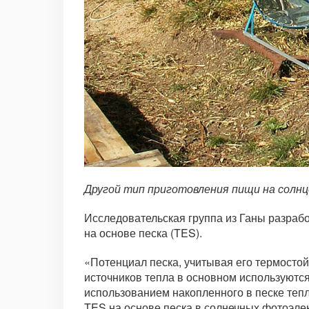
Другой тип приготовления пищи на солнц
Исследовательская группа из Ганы разрабо
на основе песка (TES).
«Потенциал песка, учитывая его термостой
источников тепла в основном используютс
использованием накопленного в песке теп
TES на основе песка в солнечных фотоэлек