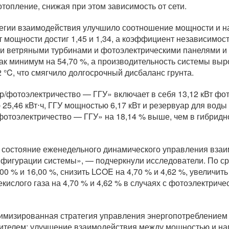
опление, снижая при этом зависимость от сети.
егии взаимодействия улучшило соотношение мощности и на
мощности достиг 1,45 и 1,34, а коэффициент независимост
 и ветряными турбинами и фотоэлектрическими панелями и
ак минимум на 54,70 %, а производительность системы выро
 °C, что смягчило долгосрочный дисбаланс грунта.
/фотоэлектричество — ГГУ» включает в себя 13,12 кВт фот
25,46 кВт⋅ч, ГГУ мощностью 6,17 кВт и резервуар для воды
фотоэлектричество — ГГУ» на 18,14 % выше, чем в гибрид
т состояние еженедельного динамического управления вза
нфигурации системы», — подчеркнули исследователи. По с
,00 % и 16,00 %, снизить LCOE на 4,70 % и 4,62 %, увеличи
екислого газа на 4,70 % и 4,62 % в случаях с фотоэлектри
имизированная стратегия управления энергопотреблением
ителем: улучшение взаимодействия между мощностью и наг