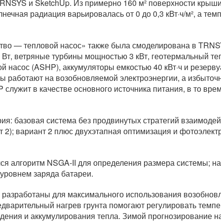
RNSYS и SketchUp. Из примерно 160 м² поверхности крыши 
нечная радиация варьировалась от 0 до 0,3 кВт·ч/м², а те
тво — тепловой насос» также была смоделирована в TRNSY
Вт, ветряные турбины мощностью 3 кВт, геотермальный те
й насос (ASHP), аккумуляторы емкостью 40 кВт·ч и резер
ы работают на возобновляемой электроэнергии, а избыточн
P служит в качестве основного источника питания, в то вр
я: базовая система без продвинутых стратегий взаимодейс
 2); вариант 2 плюс двухэтапная оптимизация и фотоэлектр
ся алгоритм NSGA-II для определения размера системы; н
уровнем заряда батареи.
 разработаны для максимального использования возобновл
дварительный нагрев грунта помогают регулировать темп
дения и аккумулирования тепла. Зимой прогнозирование на