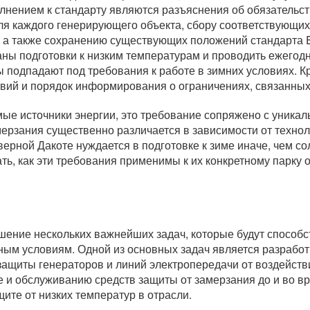
лнением к стандарту являются разъяснения об обязательст
ля каждого генерирующего объекта, сбору соответствующих
т, а также сохранению существующих положений стандарта 
ны подготовки к низким температурам и проводить ежегод
 подпадают под требования к работе в зимних условиях. Кр
ий и порядок информирования о ограничениях, связанных
ые источники энергии, это требование сопряжено с уникал
ерзания существенно различается в зависимости от технол
ерной Дакоте нуждается в подготовке к зиме иначе, чем со
ь, как эти требования применимы к их конкретному парку 
ешение нескольких важнейших задач, которые будут спосо
дным условиям. Одной из основных задач является разраб
защиты генераторов и линий электропередачи от воздейств
е и обслуживанию средств защиты от замерзания до и во в
те от низких температур в отрасли.