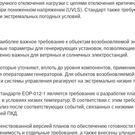
учного отключения нагрузки с цепями отключения критичес
/ при пониженном напряжении (UVLS). Стандарт также треб
 и экстремальных погодных условий.
наиболее важное требование к объектам возобновляемой эн
ные параметры для генерирующих установок, позволяющие 
бенно важных для ветряных и солнечных электростанций.
 которые уточняют, вплоть до уровня компонентов, примен
 операторами генераторов. Для объектов возобновляемой э
 и системы управления реагируют на экстремально низкие 
тандарте EOP-012-1 является требование о разработке пл
 в условиях низких температур. В соответствии с этим тр
лиз после соответствующих событий, связанных с низкими
ией ПКД.
нствованной версией планов по обеспечению готовности 
менимость и отдельные требования, а также внесены улуч