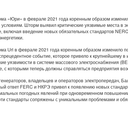
рма «Юри» в феврале 2021 года коренным образом изменил
м условиям. Шторм выявил критические уязвимые места в э
е, включая введение новых обязательных стандартов NERC
энергетики.
ма Uri в феврале 2021 года коренным образом изменило по
еспрецедентное событие, которое привело к крупнейшему в
ие уязвимости в системе массового электроснабжения (BE
е, с которыми теперь должны справляться предприятия воз
генераторов, владельцев и операторов электропередач, Б
ный ответ FERC и НКРЭ привел к появлению новых станда
мальных погодных явлений при одновременном повышении 
эти стандарты сопряжены с уникальными проблемами и обя