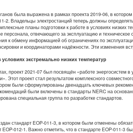
анов была выражена в рамках проекта 2019-06, в которо
11-2. Владельцы электростанций теперь должны определять
омплексные планы подготовки к работе в условиях низких т
ие персонала, отвечающего за эксплуатацию и техническое
ния к обмену информацией об ограничениях по эксплуатаци
сировки и координаторами надёжности. Эти изменения всту
в условиях экстремально низких температур
ах, проект 2021-07 был посвящён «работе энергосистем в 
ии». Этот проект стал результатом комплексного совместно
отором были сформулированы двенадцать ключевых рекоме
рекомендаций были включены в стандарты NERC на основан
рована специальная группа по разработке стандартов.
здан стандарт EOP-011-3, в котором были отменены обязат
 EOP-012-1. Важно отметить, что в стандарте EOP-011-3 бы