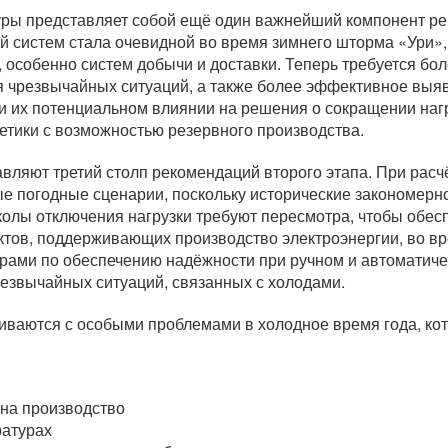
ры представляет собой ещё один важнейший компонент ре
й систем стала очевидной во время зимнего шторма «Ури»,
, особенно систем добычи и доставки. Теперь требуется бо
я чрезвычайных ситуаций, а также более эффективное выя
, и их потенциальном влиянии на решения о сокращении наг
етики с возможностью резервного производства.
ляют третий столп рекомендаций второго этапа. При расчё
е погодные сценарии, поскольку исторические закономерно
колы отключения нагрузки требуют пересмотра, чтобы обес
ктов, поддерживающих производство электроэнергии, во вр
рами по обеспечению надёжности при ручном и автоматиче
резвычайных ситуаций, связанных с холодами.
иваются с особыми проблемами в холодное время года, ко
 на производство
ратурах