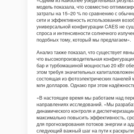
«Одним из наиболее убедительных результ
модель показала, что совместно оптимизи
затраты на 15–20 % по сравнению с обыч
сети и эффективность использования возоб
универсальной конфигурации CAES не сущ
спроса и интенсивности солнечного излуч
подобных тому, который мы предлагаем».
Анализ также показал, что существует яв
что высокопроизводительная конфигурация
бар и турбомашиной мощностью 20 кВт обе
этом требуя значительных капиталовложени
состоящая из фотоэлектрических панелей м
млн долларов. Однако при этом надёжность
«В настоящее время мы работаем над пере
направлениях исследований. «Мы разрабат
динамического контроля и диспетчеризации
максимально повысить эффективность, сро
для прогнозирования потоков энергии и а
следующий важный шаг на пути к раскрыти