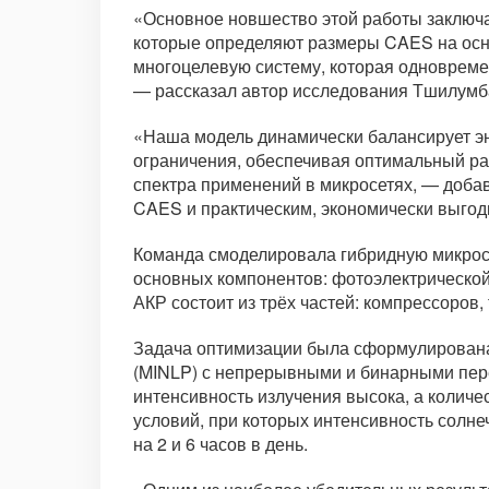
«Основное новшество этой работы заключа
которые определяют размеры CAES на осн
многоцелевую систему, которая одноврем
— рассказал автор исследования Тшилумб
«Наша модель динамически балансирует э
ограничения, обеспечивая оптимальный ра
спектра применений в микросетях, — доба
CAES и практическим, экономически выго
Команда смоделировала гибридную микросе
основных компонентов: фотоэлектрической 
АКР состоит из трёх частей: компрессоров,
Задача оптимизации была сформулирована
(MINLP) с непрерывными и бинарными пер
интенсивность излучения высока, а количе
условий, при которых интенсивность солне
на 2 и 6 часов в день.