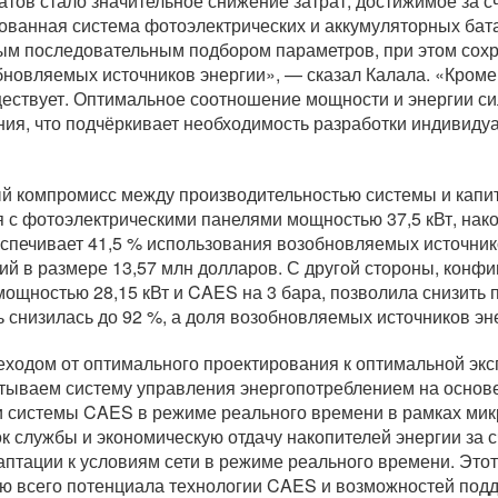
атов стало значительное снижение затрат, достижимое за 
рованная система фотоэлектрических и аккумуляторных бат
ным последовательным подбором параметров, при этом сох
новляемых источников энергии», — сказал Калала. «Кроме 
ествует. Оптимальное соотношение мощности и энергии си
ения, что подчёркивает необходимость разработки индивид
ный компромисс между производительностью системы и капи
 с фотоэлектрическими панелями мощностью 37,5 кВт, нак
спечивает 41,5 % использования возобновляемых источнико
й в размере 13,57 млн долларов. С другой стороны, конфи
ощностью 28,15 кВт и CAES на 3 бара, позволила снизить 
 снизилась до 92 %, а доля возобновляемых источников эне
ходом от оптимального проектирования к оптимальной экс
ываем систему управления энергопотреблением на основе 
 системы CAES в режиме реального времени в рамках микро
к службы и экономическую отдачу накопителей энергии за 
даптации к условиям сети в режиме реального времени. Эт
ю всего потенциала технологии CAES и возможностей подд