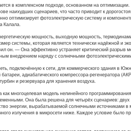
ется в комплексном подходе, основанном на оптимизации. 
ове наихудших сценариев, что часто приводит к дорогост
енно оптимизирует фотоэлектрическую систему и компонен
а Калала.
нергетическую мощность, выходную мощность, термодинам
змер системы, которая является технически надёжной и эк
вил он. — Она эффективно устраняет критический разрыв 
дным внедрением наряду с солнечными фотоэлектрическим
ть, подключённую к сети, для коммерческого здания в Южн
батареи, адиабатического компрессора-регенератора (АКР)
 турбин и резервуара для хранения воздуха.
 как многоцелевая модель нелинейного программировани
еменными. Она была решена для четырёх сценариев: двух 
ство энергии, вырабатываемой солнечными источниками в м
чного излучения в микросети ниже. Каждое условие было п