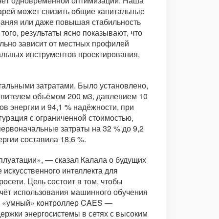
счёт одновременной оптимизации. Наша
арей может снизить общие капитальные
раняя или даже повышая стабильность
того, результаты ясно показывают, что
льно зависит от местных профилей
уальных инструментов проектирования,
тальными затратами. Было установлено,
опителем объёмом 200 м3, давлением 10
в энергии и 94,1 % надёжности, при
гурация с ограниченной стоимостью,
первоначальные затраты на 32 % до 9,2
ргии составила 18,6 %.
плуатации», — сказал Калала о будущих
искусственного интеллекта для
сети. Цель состоит в том, чтобы
счёт использования машинного обучения
от «умный» контроллер CAES —
ержки энергосистемы в сетях с высоким