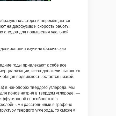
 образуют кластеры и перемещаются
яют на диффузию и скорость работы
ых анодов для повышения удельной
моделирования изучили физические
дние годы привлекают к себе все
оммерциализации, исследователи пытаются
х общая подвижность остается низкой.
a) в нанопорах твердого углерода. Мы
для ионов натрия в твердом углероде, —
 диффузионной способностью в
межслойными расстояниями в графене
руктуру твердого углерода, то сможем