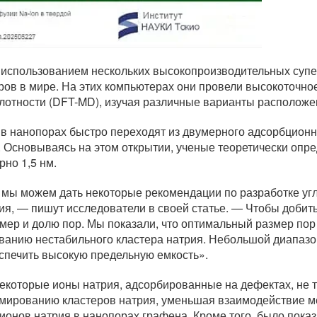
использованием нескольких высокопроизводительных супер
ров в мире. На этих компьютерах они провели высокоточн
лотности (DFT-MD), изучая различные варианты расположе
 в нанопорах быстро переходят из двумерного адсорбционн
. Основываясь на этом открытии, ученые теоретически оп
но 1,5 нм.
 мы можем дать некоторые рекомендации по разработке уг
ия, — пишут исследователи в своей статье. — Чтобы добит
ер и долю пор. Мы показали, что оптимальный размер пор 
ованию нестабильного кластера натрия. Небольшой диапазо
спечить высокую предельную емкость».
некоторые ионы натрия, адсорбированные на дефектах, не 
рмированию кластеров натрия, уменьшая взаимодействие м
онов натрия в нанопорах графена. Кроме того, было показа