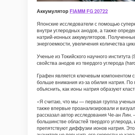
Аккумулятор
FIAMM FG 20722
Японские исследователи с помощью супер
внутри углеродных анодов, а также опред
натрий-ионных аккумуляторов. Полученны
энергоемкости, увеличения количества ци
Ученые из Токийского научного института
свойства анодов из твердого углерода (har
Графен является ключевым компонентом со
больше внимания из-за обилия натрия. По
объяснить, как ионы натрия образуют клас
«Я считаю, что мы — первая группа учены
также впервые проанализировали и визуал
рассказал автор исследования Че-ан Лин.
большинстве областей твердого углерода,
препятствуют диффузии ионов натрия. Это 
значительно повысить его скоростные хара