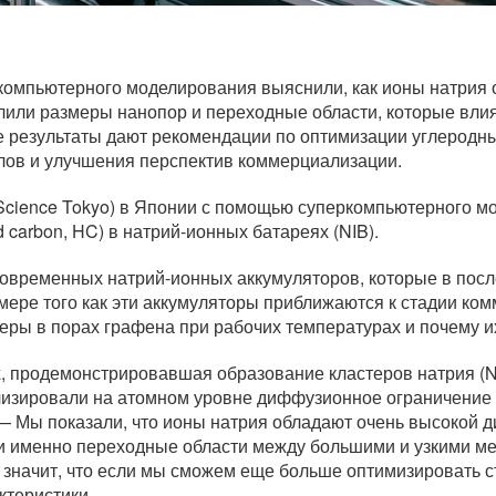
компьютерного моделирования выяснили, как ионы натрия
елили размеры нанопор и переходные области, которые вли
е результаты дают рекомендации по оптимизации углеродн
клов и улучшения перспектив коммерциализации.
 (Science Tokyo) в Японии с помощью суперкомпьютерного 
d carbon, HC) в натрий-ионных батареях (NIB).
временных натрий-ионных аккумуляторов, которые в после
 мере того как эти аккумуляторы приближаются к стадии к
теры в порах графена при рабочих температурах и почему и
х, продемонстрировавшая образование кластеров натрия (N
изировали на атомном уровне диффузионное ограничение 
 — Мы показали, что ионы натрия обладают очень высокой
 и именно переходные области между большими и узкими 
значит, что если мы сможем еще больше оптимизировать ст
ктеристики.