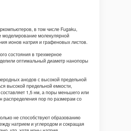
компьютеров, в том числе Fugaku,
ое моделирование молекулярной
ния ионов натрия и графеновых листов.
ого состояния в трехмерное
ределили оптимальный диаметр нанопоры
леродных анодов с высокой предельной
ься высокой предельной емкости,
составляет 1,5 нм, а поры меньшего или
н распределения пор по размерам со
только не способствуют образованию
ежду натрием и углеродом и сокращая
но, что, хотя ионы натрия