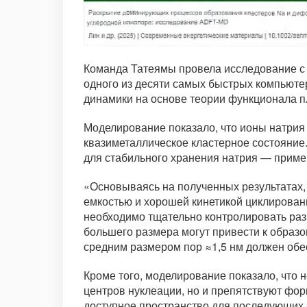
Команда Татеямы провела исследование с 
одного из десяти самых быстрых компьюте
динамики на основе теории функционала п
Моделирование показало, что ионы натрия
квазиметаллическое кластерное состояние
для стабильного хранения натрия — пример
«Основываясь на полученных результатах,
емкостью и хорошей кинетикой циклирован
необходимо тщательно контролировать разм
большего размера могут привести к образ
средним размером пор ≈1,5 нм должен обе
Кроме того, моделирование показало, что 
центров нуклеации, но и препятствуют фо
доступное пространство для последующих и