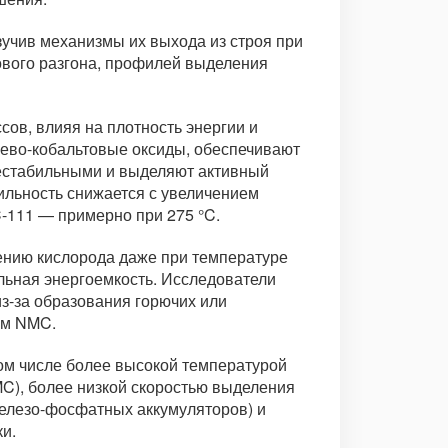
учив механизмы их выхода из строя при
ового разгона, профилей выделения
сов, влияя на плотность энергии и
цево-кобальтовые оксиды, обеспечивают
нестабильными и выделяют активный
бильность снижается с увеличением
C-111 — примерно при 275 °C.
лению кислорода даже при температуре
ельная энергоемкость. Исследователи
з-за образования горючих или
ем NMC.
ом числе более высокой температурой
MC), более низкой скоростью выделения
железо-фосфатных аккумуляторов) и
и.