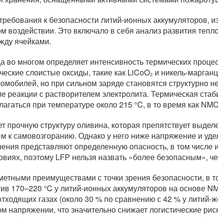
ребования к безопасности литий-ионных аккумуляторов, из
м воздействии. Это включало в себя анализ развития тепл
жду ячейками.
да во многом определяет интенсивность термических процес
еские слоистые оксиды, такие как LiCoO₂ и никель-марган
ромобилей, но при сильном заряде становятся структурно 
ие реакции с растворителем электролита. Термическая ста
агаться при температуре около 215 °C, в то время как NM
ет прочную структуру оливина, которая препятствует выде
ым к самовозгоранию. Однако у него ниже напряжение и уд
ения представляют определенную опасность, в том числе и
овиях, поэтому LFP нельзя назвать «более безопасным», ч
етными преимуществами с точки зрения безопасности, в т
тив 170–220 °C у литий-ионных аккумуляторов на основе N
тходящих газах (около 30 % по сравнению с 42 % у литий-
 напряжении, что значительно снижает логистические риск