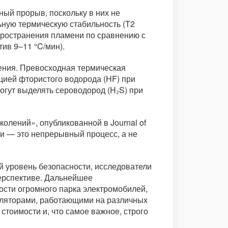
ый прорыв, поскольку в них не
ную термическую стабильность (T2
спространения пламени по сравнению с
ив 9–11 °C/мин).
нения. Превосходная термическая
ией фтористого водорода (HF) при
огут выделять сероводород (H₂S) при
олений», опубликованной в Journal of
ии — это непрерывный процесс, а не
й уровень безопасности, исследователи
перспективе. Дальнейшее
сти огромного парка электромобилей,
муляторами, работающими на различных
стоимости и, что самое важное, строго