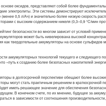
 основе оксидов, представляют собой более фундаментальн
кие электролиты. Эти системы демонстрируют исключитель
(менее 0,5 л/Ач) и значительно более низкую скорость ра
орами с высоким содержанием никеля (0,3–0,9 °C/мин прот
рейтинг безопасности во многом зависит от условий приме
кумуляторов может быть нивелирована высокой концентрац
емя как твердотельные аккумуляторы на основе сульфидов м
сти аккумуляторных технологий текущего и следующего пок
 что «путь к созданию более безопасных накопителей энерг
уляторы в долгосрочной перспективе обещают более высоки
яторы могут стать практичным решением в краткосрочной 
удет иметь решающее значение для обеспечения безопасно
удущем. В конечном счете, по их мнению, будущее за акку
раться в зависимости от соотношения производительности, 