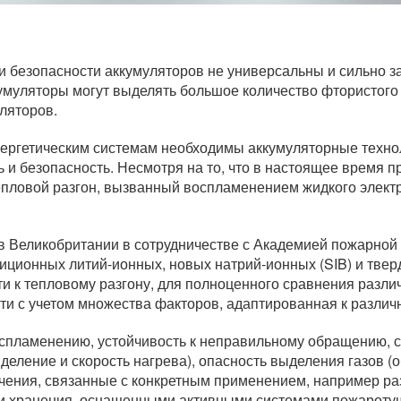
и безопасности аккумуляторов не универсальны и сильно з
умуляторы могут выделять большое количество фтористого 
ляторов.
нергетическим системам необходимы аккумуляторные техно
 и безопасность. Несмотря на то, что в настоящее время 
 тепловой разгон, вызванный воспламенением жидкого элек
в Великобритании в сотрудничестве с Академией пожарно
иционных литий-ионных, новых натрий-ионных (SIB) и твер
и к тепловому разгону, для полноценного сравнения разли
ти с учетом множества факторов, адаптированная к разли
спламенению, устойчивость к неправильному обращению, се
еление и скорость нагрева), опасность выделения газов (о
ничения, связанные с конкретным применением, например 
ми хранения, оснащенными активными системами пожароту