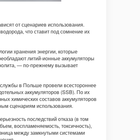
ависят от сценариев использования.
водорода, что ставит под сомнение их
логии хранения энергии, которые
преобладают литий-ионные аккумуляторы
тролита, — по-прежнему вызывает
й службы в Польше провели всестороннее
дотельных аккумуляторов (SSB). По их
чных химических составов аккумуляторов
чным сценариям использования.
рьезность последствий отказа (в том
бъем, воспламеняемость, токсичность),
разница между замкнутыми системами
шения.