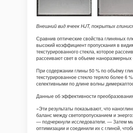
Внешний вид ячеек HJT, покрытых глини
Сравнив оптические свойства глиняных пл
высокий коэффициент пропускания в видимо
текстурированного стекла, которое рассеи
рассеивают свет в объеме наноразмерных с
При содержании глины 50 % по объёму глин
текстурированное стекло теряло более 6 % 
селективными по длине волны димеркаптоф
Данные об эффективности преобразования 
«Эти результаты показывают, что наногли
баланс между светопропусканием и энергоэ
— подчеркнули исследователи. — Затем м
оптимизации и соединили их с глиной, что