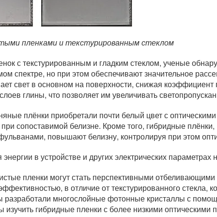
стыми пленками и текстурированным стеклом
енок с текстурированным и гладким стеклом, ученые обнар
м спектре, но при этом обеспечивают значительное рассеи
вает свет в основном на поверхности, снижая коэффициент
лоев глины, что позволяет им увеличивать светопропускан
яные плёнки приобретали почти белый цвет с оптическими 
при сопоставимой белизне. Кроме того, гибридные плёнки, 
ульванами, повышают белизну, контролируя при этом опти
энергии в устройстве и других электрических параметрах 
нистые пленки могут стать перспективными отбеливающими
ффективностью, в отличие от текстурированного стекла, ко
ы разработали многослойные фотонные кристаллы с помо
бы изучить гибридные пленки с более низкими оптическими 