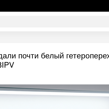
дали почти белый гетеропер
BIPV