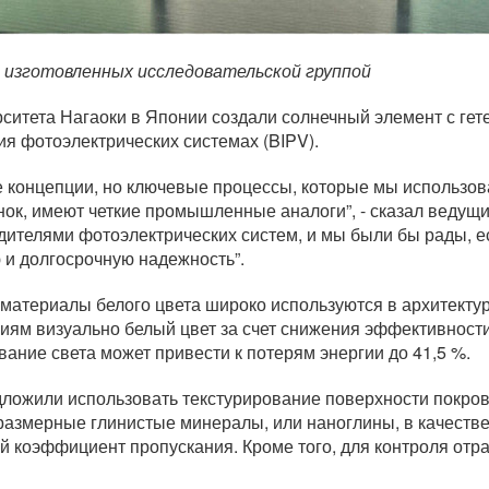
 изготовленных исследовательской группой
ситета Нагаоки в Японии создали солнечный элемент с гет
я фотоэлектрических системах (BIPV).
 концепции, но ключевые процессы, которые мы использова
ок, имеют четкие промышленные аналоги”, - сказал ведущ
дителями фотоэлектрических систем, и мы были бы рады, 
и долгосрочную надежность”.
 материалы белого цвета широко используются в архитектур
иям визуально белый цвет за счет снижения эффективност
ние света может привести к потерям энергии до 41,5 %.
дложили использовать текстурирование поверхности покров
оразмерные глинистые минералы, или наноглины, в качеств
ий коэффициент пропускания. Кроме того, для контроля от