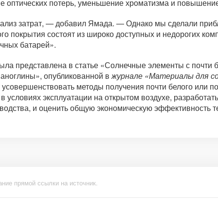
е оптических потерь, уменьшение хроматизма и повышение
нализ затрат, — добавил Ямада. — Однако мы сделали приб
го покрытия состоят из широко доступных и недорогих ком
ечных батарей».
ыла представлена в статье «
Солнечные элементы с почти 
аноглины», опубликованной в
журнале «Материалы для со
 усовершенствовать методы получения почти белого или по
 в условиях эксплуатации на открытом воздухе, разработа
одства, и оценить общую экономическую эффективность т
ание прямой ссылки на источник.