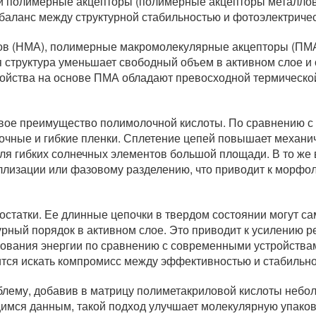
ли полимерные акцепторы (полимерные акцепторы металлов
баланс между структурной стабильностью и фотоэлектриче
ров (НМА), полимерные макромолекулярные акцепторы (ПМА
 структура уменьшает свободный объем в активном слое и
ройства на основе ПМА обладают превосходной термическо
вое преимущество полимолочной кислоты. По сравнению с
чные и гибкие пленки. Сплетение цепей повышает механич
для гибких солнечных элементов большой площади. В то ж
ллизации или фазовому разделению, что приводит к морфо
остатки. Ее длинные цепочки в твердом состоянии могут с
рный порядок в активном слое. Это приводит к усилению ре
ования энергии по сравнению с современными устройства
ится искать компромисс между эффективностью и стабильн
блему, добавив в матрицу полиметакриловой кислоты небо
мся данным, такой подход улучшает молекулярную упаковк