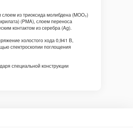
м слоем из триоксида молибдена (MOO₃)
крилата) (PMA), слоем переноса
ким контактом из серебра (Ag).
ряжение холостого хода 0,941 В,
мощью спектроскопии поглощения
даря специальной конструкции