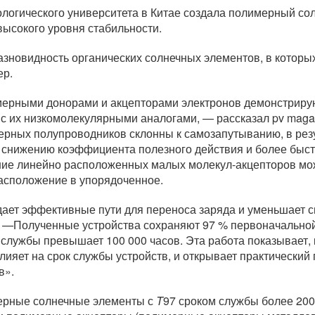
нологического университета в Китае создала полимерный с
высокого уровня стабильности.
зновидность органических солнечных элементов, в котор
ер.
ерными донорами и акцепторами электронов демонстриру
 с их низкомолекулярными аналогами, — рассказал pv mag
рных полупроводников склонны к самозапутыванию, в резу
к снижению коэффициента полезного действия и более быс
ние линейно расположенных малых молекул-акцепторов мо
асположение в упорядоченное.
дает эффективные пути для переноса заряда и уменьшает 
. —Полученные устройства сохраняют 97 % первоначальной
 службы превышает 100 000 часов. Эта работа показывает,
лияет на срок службы устройств, и открывает практический
в».
ерные солнечные элементы с
T
97 сроком службы более 200