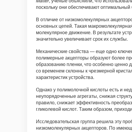
Matter
, ученые объяснили, что использова
поскольку они обеспечивают оптимальный 
В отличие от низкомолекулярных акцепто
основных цепей. Такая макромолекулярная
молекулярное движение. В результате уст
значительно увеличивает срок их службы.
Механические свойства — еще одно ключе
полимерные акцепторы образуют более про
образованию пленки, что особенно ценно 
со временем склонны к чрезмерной криста
характеристик устройства.
Однако у полимолочной кислоты есть и нед
неупорядоченные агрегаты, снижая структу
правило, снижает эффективность преобраз
гликолевой кислот. Таким образом, приход
Исследовательская группа решила эту про
низкомолекулярных акцепторов. По имеющи