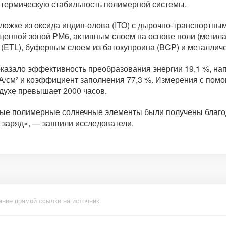
 термическую стабильность полимерной системы.
ложке из оксида индия-олова (ITO) с дырочно-транспортны
щенной зоной PM6, активным слоем на основе поли (метила
(ETL), буферным слоем из батокупроина (BCP) и металличес
казало эффективность преобразования энергии 19,1 %, нап
 мА/см² и коэффициент заполнения 77,3 %. Измерения с по
здухе превышает 2000 часов.
ьные полимерные солнечные элементы были получены благо
 заряд», — заявили исследователи.
ание прямой ссылки на источник.