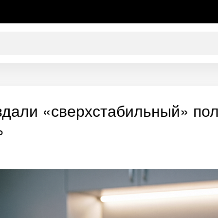
оздали «сверхстабильный» по
%