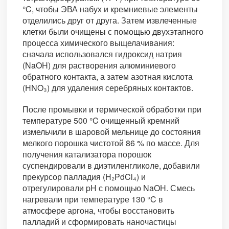
°C, чтобы ЭВА набух и кремниевые элементы
отделились друг от друга. Затем извлеченные
клетки были очищены с помощью двухэтапного
процесса химического выщелачивания:
сначала использовался гидроксид натрия
(NaOH) для растворения алюминиевого
обратного контакта, а затем азотная кислота
(HNO₃) для удаления серебряных контактов.
После промывки и термической обработки при
температуре 500 °C очищенный кремний
измельчили в шаровой мельнице до состояния
мелкого порошка чистотой 86 % по массе. Для
получения катализатора порошок
суспендировали в диэтиленгликоле, добавили
прекурсор палладия (H₂PdCl₄) и
отрегулировали pH с помощью NaOH. Смесь
нагревали при температуре 130 °C в
атмосфере аргона, чтобы восстановить
палладий и сформировать наночастицы