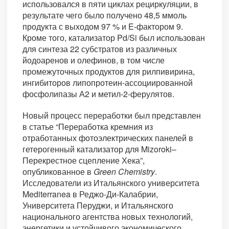
использовался в пяти циклах рециркуляции, в
результате чего было получено 48,5 ммоль
продукта с выходом 97 % и E-фактором 9.
Кроме того, катализатор Pd/Si был использован
для синтеза 22 субстратов из различных
йодоаренов и олефинов, в том числе
промежуточных продуктов для рилпивирина,
ингибиторов липопротеин-ассоциированной
фосфолипазы А2 и метил-2-ферулятов.
Новый процесс переработки был представлен
в статье “Переработка кремния из
отработанных фотоэлектрических панелей в
гетерогенный катализатор для Mizoroki–
Перекрестное сцепление Хека”,
опубликованное в
Green Chemistry
.
Исследователи из Итальянского университета
Mediterranea в Реджо-Ди-Калабрии,
Университета Перуджи, и Итальянского
национального агентства новых технологий,
энергетики и устойчивого экономического