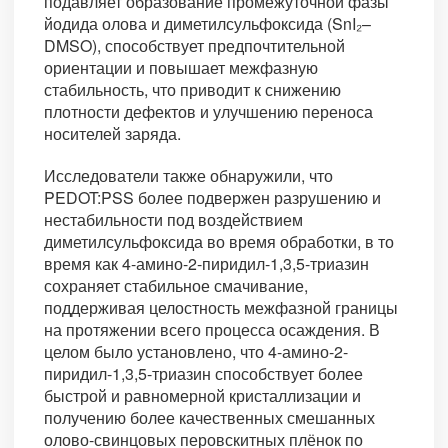
подавляет образование промежуточной фазы
йодида олова и диметилсульфоксида (SnI₂–
DMSO), способствует предпочтительной
ориентации и повышает межфазную
стабильность, что приводит к снижению
плотности дефектов и улучшению переноса
носителей заряда.
Исследователи также обнаружили, что
PEDOT:PSS более подвержен разрушению и
нестабильности под воздействием
диметилсульфоксида во время обработки, в то
время как 4-амино-2-пиридил-1,3,5-триазин
сохраняет стабильное смачивание,
поддерживая целостность межфазной границы
на протяжении всего процесса осаждения. В
целом было установлено, что 4-амино-2-
пиридил-1,3,5-триазин способствует более
быстрой и равномерной кристаллизации и
получению более качественных смешанных
олово-свинцовых перовскитных плёнок по