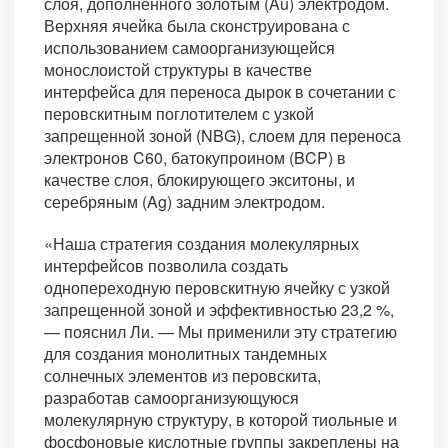
слоя, дополненного золотым (Au) электродом.
Верхняя ячейка была сконструирована с
использованием самоорганизующейся
монослоистой структуры в качестве
интерфейса для переноса дырок в сочетании с
перовскитным поглотителем с узкой
запрещенной зоной (NBG), слоем для переноса
электронов C60, батокупроином (BCP) в
качестве слоя, блокирующего экситоны, и
серебряным (Ag) задним электродом.
«Наша стратегия создания молекулярных
интерфейсов позволила создать
однопереходную перовскитную ячейку с узкой
запрещенной зоной и эффективностью 23,2 %,
— пояснил Ли. — Мы применили эту стратегию
для создания монолитных тандемных
солнечных элементов из перовскита,
разработав самоорганизующуюся
молекулярную структуру, в которой тиольные и
фосфоновые кислотные группы закреплены на