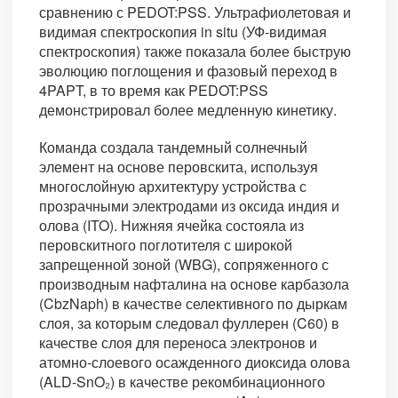
сравнению с PEDOT:PSS. Ультрафиолетовая и
видимая спектроскопия in situ (УФ-видимая
спектроскопия) также показала более быструю
эволюцию поглощения и фазовый переход в
4PAPT, в то время как PEDOT:PSS
демонстрировал более медленную кинетику.
Команда создала тандемный солнечный
элемент на основе перовскита, используя
многослойную архитектуру устройства с
прозрачными электродами из оксида индия и
олова (ITO). Нижняя ячейка состояла из
перовскитного поглотителя с широкой
запрещенной зоной (WBG), сопряженного с
производным нафталина на основе карбазола
(CbzNaph) в качестве селективного по дыркам
слоя, за которым следовал фуллерен (C60) в
качестве слоя для переноса электронов и
атомно-слоевого осажденного диоксида олова
(ALD-SnO₂) в качестве рекомбинационного