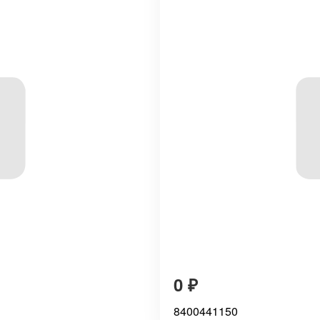
0
₽
8400441150