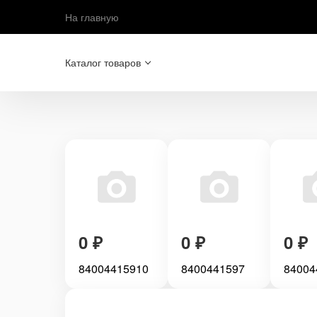
На главную
Каталог товаров
0
₽
0
₽
0
₽
84004415910
8400441597
84004