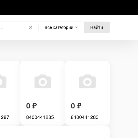
Все категории
Найти
0
₽
0
₽
1287
8400441285
8400441283