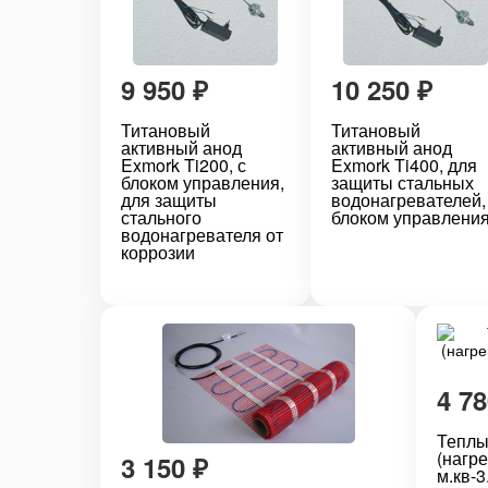
9 950
₽
10 250
₽
Титановый
Титановый
активный анод
активный анод
Exmork Ti200, с
Exmork Ti400, для
блоком управления,
защиты стальных
для защиты
водонагревателей,
стального
блоком управлени
водонагревателя от
коррозии
4 7
Теплы
(нагр
3 150
₽
м.кв-3