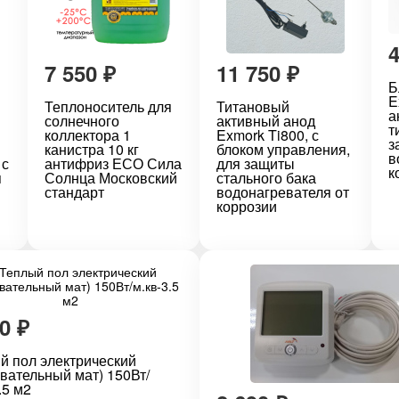
7 550
₽
11 750
₽
Б
E
Теплоноситель для
Титановый
а
солнечного
активный анод
т
коллектора 1
Exmork Ti800, с
з
канистра 10 кг
блоком управления,
в
 с
антифриз ЕСО Сила
для защиты
к
я
Солнца Московский
стального бака
стандарт
водонагревателя от
коррозии
80
₽
й пол электрический
евательный мат) 150Вт/
.5 м2