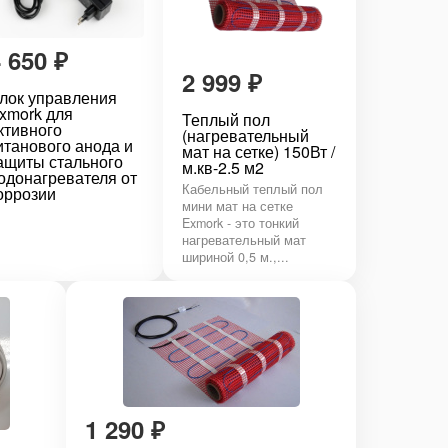
4 650
₽
2 999
₽
лок управления
xmork для
Теплый пол
ктивного
(нагревательный
итанового анода и
мат на сетке) 150Вт /
ащиты стального
м.кв-2.5 м2
одонагревателя от
Кабельный теплый пол
оррозии
мини мат на сетке
Exmork - это тонкий
нагревательный мат
шириной 0,5 м.,...
1 290
₽