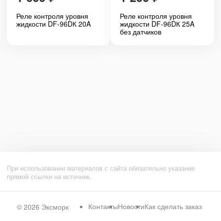
Реле контроля уровня
Реле контроля уровня
жидкости DF-96DК 20A
жидкости DF-96DК 25A
без датчиков
При использовании материалов с сайта обязательно указание
прямой ссылки на источник.
Контакты
Новости
Как сделать заказ
© 2026
Эксморк