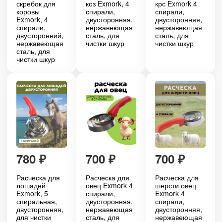
скребок для
коз Exmork, 4
крс Exmork 4
коровы
спирали,
спирали,
Exmork, 4
двусторонняя,
двусторонняя,
спирали,
нержавеющая
нержавеющая
двусторонний,
сталь, для
сталь, для
нержавеющая
чистки шкур
чистки шкур
сталь, для
чистки шкур
780
₽
700
₽
700
₽
Расческа для
Расческа для
Расческа для
лошадей
овец Exmork 4
шерсти овец
Exmork, 5
спирали,
Exmork 4
спиральная,
двусторонняя,
спирали,
двусторонняя,
нержавеющая
двусторонняя,
для чистки
сталь, для
нержавеющая