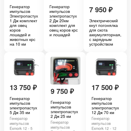
Генератор
Генератор
7 950
₽
импульсов
импульсов
Электропастух
электропастух
1 Дж комплект
2 Дж 20км
Электрический
для овец
комплект для
кнут погонялка
коров
овец коров крс
для скота
лошадей и
и лошадей
аккумуляторная,
животных крс
с зарядным
на 10 км
устройством
13 750
₽
17 500
₽
9 750
₽
Генератор
Генератор
Генератор
импульсов
импульсов
импульсов
электропастух
электропастух
электропастух
5 Дж 35 км
12 Дж 70 км
2 Дж 25 км
Генератор
Генератор
Генератор
импульсов
импульсов
импульсов
Exmork 12 - 5
Exmork 12 - 12