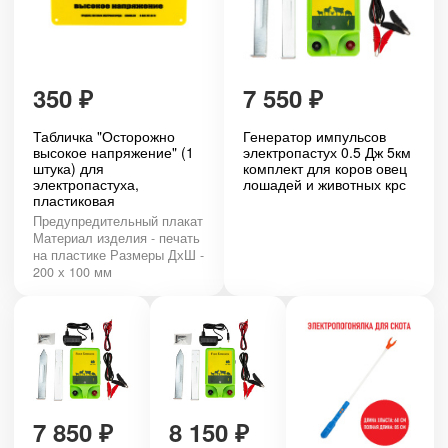
350
₽
7 550
₽
Табличка "Осторожно
Генератор импульсов
высокое напряжение" (1
электропастух 0.5 Дж 5км
штука) для
комплект для коров овец
электропастуха,
лошадей и животных крс
пластиковая
Предупредительный плакат
Материал изделия - печать
на пластике Размеры ДхШ -
200 х 100 мм
7 850
₽
8 150
₽