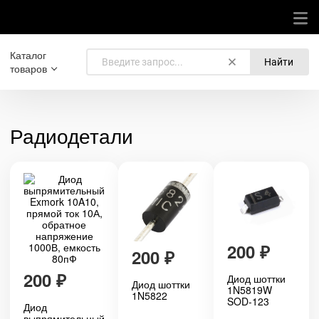
Каталог
Найти
товаров
Радиодетали
200
₽
200
₽
200
₽
Диод шоттки
Диод шоттки
1N5819W
1N5822
SOD-123
Диод
выпрямительный