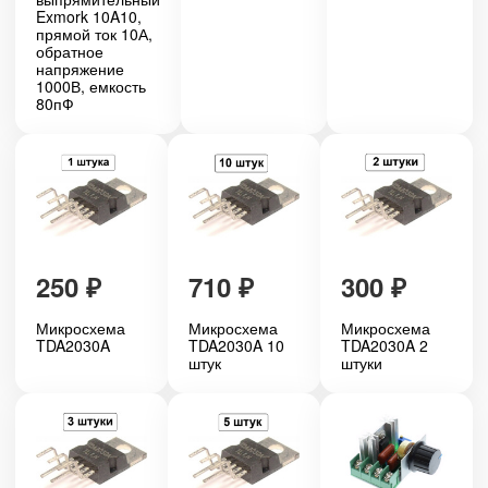
Exmork 10A10,
прямой ток 10А,
обратное
напряжение
1000В, емкость
80пФ
250
₽
710
₽
300
₽
Микросхема
Микросхема
Микросхема
TDA2030A
TDA2030A 10
TDA2030A 2
штук
штуки