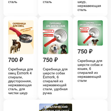
сталь
сталь
шкур,
нержавеющая
сталь
750
₽
700
₽
750
₽
Скребница для
шерсти собак и
кошек, 6
Скребница для
Скребница для
спиралей из
овец Exmork 4
шерсти собак
нержавеющей
спирали,
Exmork, 6
стали
двусторонняя,
спиралей из
нержавеющая
нержавеющей
сталь, для
стали, удобная
чистки шкур
ручка