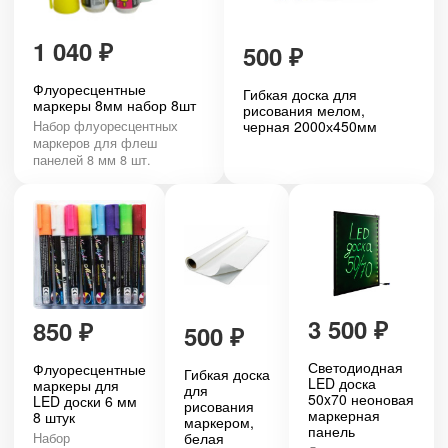
1 040
₽
500
₽
Флуоресцентные
Гибкая доска для
маркеры 8мм набор 8шт
рисования мелом,
черная 2000х450мм
Набор флуоресцентных
маркеров для флеш
панелей 8 мм 8 шт.
3 500
₽
850
₽
500
₽
Светодиодная
Флуоресцентные
Гибкая доска
LED доска
маркеры для
для
50x70 неоновая
LED доски 6 мм
рисования
маркерная
8 штук
маркером,
панель
белая
Набор