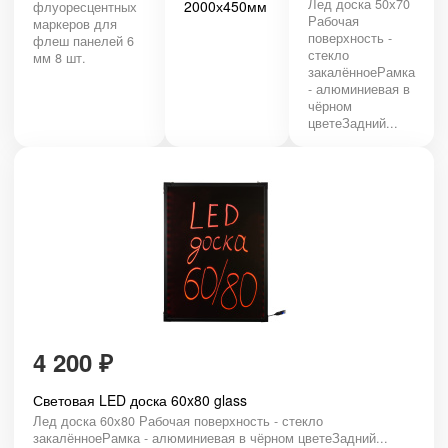
Лед доска 50х70
2000х450мм
флуоресцентных
Рабочая
маркеров для
поверхность -
флеш панелей 6
стекло
мм 8 шт.
закалённоеРамка
- алюминиевая в
чёрном
цветеЗадний...
4 200
₽
Световая LED доска 60x80 glass
Лед доска 60х80 Рабочая поверхность - стекло
закалённоеРамка - алюминиевая в чёрном цветеЗадний...