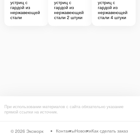
устриц с
устриц с
устриц с
гардой из
гардой из
гардой из
нержавеющей
нержавеющей
нержавеющей
стали
стали 2 штуки
стали 4 штуки
При использовании материалов с сайта обязательно указание
прямой ссылки на источник.
Контакты
Новости
Как сделать заказ
© 2026
Эксморк