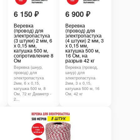
6 150
₽
6 900
₽
Веревка
Веревка
(провод) для
(провод) для
электропастуха
электропастуха
3
(3 штуки) 2 мм, 6
(4 штуки) 2 мм, 3
х 0,15 мм,
х 0,15 мм,
катушка 500 м,
катушка 500 м,
сопротивление 8
16 Ом, на
Ом
разрыв 42 кг
Веревка (шнур,
Веревка (провод,
провод) для
шнур) для
электропастуха
электропастуха
2мм, 6 х 0,15,
2мм, 3 х 0,15,
катушка 500 м, 8
катушка 500 м, 16
Ом, 72 кг Диаметр -
Ом, 42 кг
2...