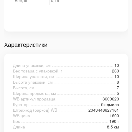
Вес, кг
0,19
Характеристики
Длина упаковки, см
10
Вес товара с упаковкой, г
260
Ширина упаковки, см
10
Высота упаковки, см
8
Высота, см
7
Ширина предмета, см
5
WB артикул продавца
3609620
Куратор
Людмила
Штрихкод (баркод) WB
2043448627161
WB цена
1600
Вес
190 г
Длина
8.5 см