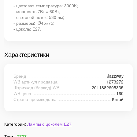
- цветовая температура: 3000K;
- мощность 7Вт = 60Вт;
- световой поток: 530 лм;
- размеры: Ø45×75;
- цоколь: Е27.
Характеристики
Бренд
Jazzway
WB артикул продавца
1273272
Штрихкод (баркод) WB
2011882605335
WB цена
160
Страна производства
Китай
Категории:
Лампы с цоколем Е27
Теги:
7707