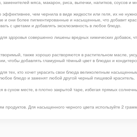
 заменителей мяса, макарон, риса, выпечки, напитков, соусов и мн
эффективнее, чем чернила в виде жидкости или геля, их не нужно
ше и они более пигментированные и насыщенные, что добавит кра
ать с цветами и добавлять эксклюзивность в любое блюдо.
для здоровья совершенно лишены вредных химических добавок, ч
творимый, также хорошо растворяются в растительном масле, уксу
ии, чтобы добавлять гламурный тёмный цвет в блюдах и кондитерс
 для тех, кто хочет украсить свои блюда великолепным насыщенны
 любое блюдо и заменят любой другой черный пищевой краситель.
 в сухом месте, в плотно закрытой таре, избегая прямых солнечны
мм продуктов. Для насыщенного черного цвета используйте 2 грамм