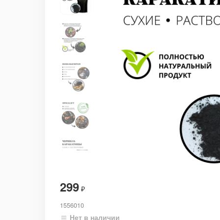
299
₽
1556010
Нет в наличии