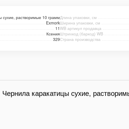
ы сухие, растворимые 10 грамм
Длина упаковки, см
Exmork
Ширина упаковки, см
11
WB артикул продавца
Ксения
Штрихкод (баркод) WB
329
Страна производства
 Чернила каракатицы сухие, растворим