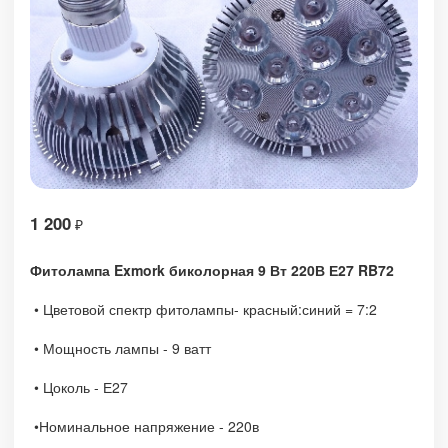
1 200
₽
Фитолампа Exmork биколорная 9 Вт 220В Е27 RB72
•
Цветовой спектр фитолампы- красный:синий = 7:2
• Мощность лампы - 9 ватт
• Цоколь - Е27
•
Номинальное напряжение - 220в