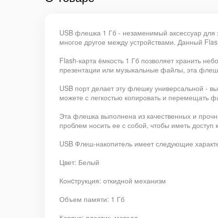
USB флешка 1 Гб - незаменимый аксессуар для 
многое другое между устройствами. Данный Flash
Flash-карта ёмкость 1 Гб позволяет хранить н
презентации или музыкальные файлы, эта флешк
USB порт делает эту флешку универсальной - в
можете с легкостью копировать и перемещать ф
Эта флешка выполнена из качественных и прочны
проблем носить ее с собой, чтобы иметь доступ
USB Флеш-накопитель имеет следующие характе
Цвет: Белый
Конcтрукция: откидной механизм
Объем памяти: 1 Гб
Корпус: пластик, металл