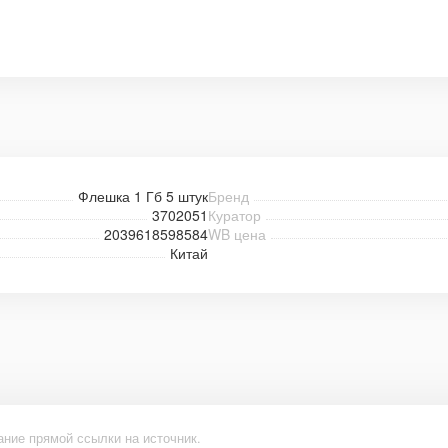
Флешка 1 Гб 5 штук
Бренд
3702051
Куратор
2039618598584
WB цена
Китай
ание прямой ссылки на источник.