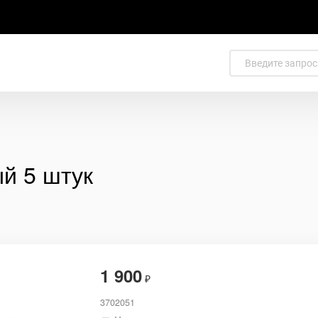
й 5 штук
1 900
₽
3702051