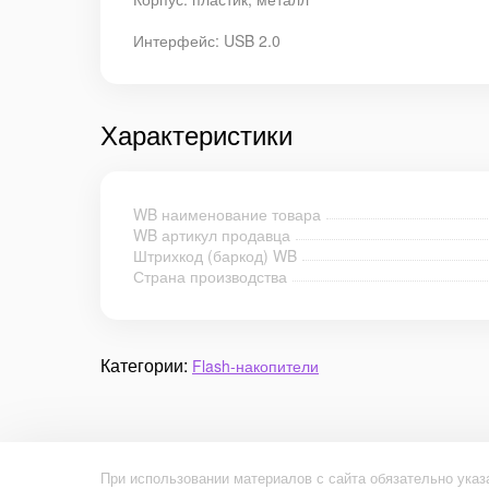
Интерфейс: USB 2.0
Характеристики
WB наименование товара
WB артикул продавца
Штрихкод (баркод) WB
Страна производства
Категории:
Flash-накопители
При использовании материалов с сайта обязательно указ