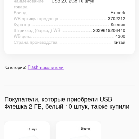
наименование
USB 2.0 2Gb 10 штук
товара
Бренд
Exmork
WB артикул продавца
3702212
Куратор
Ксения
Штрихкод (баркод) WB
2039619206440
WB цена
4300
Страна производства
Китай
Категории:
Flash-накопители
Покупатели, которые приобрели USB
Флешка 2 ГБ, белый 10 штук, также купили