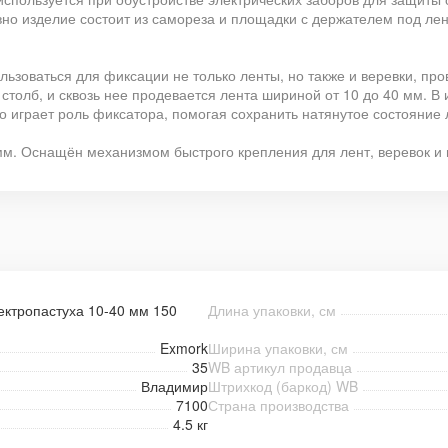
вно изделие состоит из самореза и площадки с держателем под ле
ьзоваться для фиксации не только ленты, но также и веревки, про
толб, и сквозь нее продевается лента шириной от 10 до 40 мм. В 
 играет роль фиксатора, помогая сохранить натянутое состояние 
мм. Оснащён механизмом быстрого крепления для лент, веревок и 
ектропастуха 10-40 мм 150
Длина упаковки, см
Exmork
Ширина упаковки, см
35
WB артикул продавца
Владимир
Штрихкод (баркод) WB
7100
Страна производства
4.5 кг