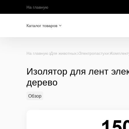
На главную
Каталог товаров
На главную
Для животных
Электропастухи
Комплект
Изолятор для лент эле
дерево
Обзор