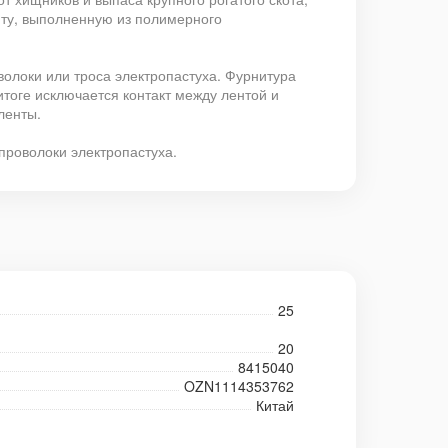
нту, выполненную из полимерного
волоки или троса электропастуха. Фурнитура
итоге исключается контакт между лентой и
ленты.
проволоки электропастуха.
25
20
8415040
OZN1114353762
Китай