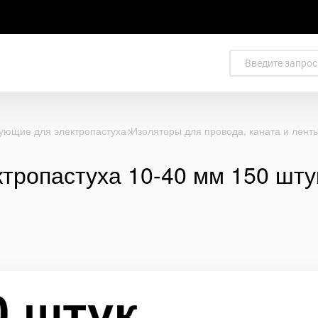
ующие для электропастуха
Изоляторы для провода, каната и лент
ктропастуха 10-40 мм 150 шту