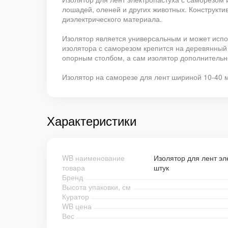
лошадей, оленей и других животных. Конструкти
диэлектрического материала.
Изолятор является универсальным и может испол
изолятора с саморезом крепится на деревянный с
опорным столбом, а сам изолятор дополнительно
Изолятор на саморезе для лент шириной 10-40 
Характеристики
WB наименование
Изолятор для лент эл
товара
штук
Бренд
Высота упаковки, см
Куратор
WB цена
Вес