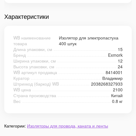
Характеристики
WB наименование
Изолятор для электропастуха
товара
400 штук
Длина упаковки, см
15
Бренд
Exmork
Ширина упаковки, см
12
Высота упаковки, см
24
WB артикул продавца
8414001
Куратор
Владимир
Штрихкод (баркод) WB
2038268327933
WB цена
2100
Страна производства
Китай
Вес
0.8 кг
Категории:
Изоляторы для провода, каната и ленты