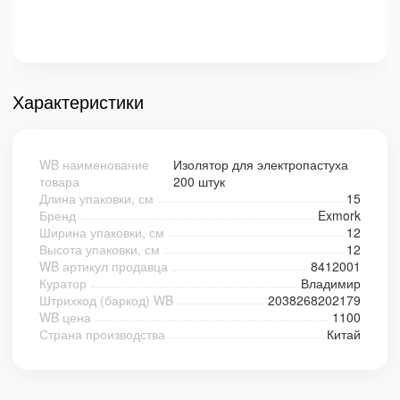
Характеристики
WB наименование
Изолятор для электропастуха
товара
200 штук
Длина упаковки, см
15
Бренд
Exmork
Ширина упаковки, см
12
Высота упаковки, см
12
WB артикул продавца
8412001
Куратор
Владимир
Штрихкод (баркод) WB
2038268202179
WB цена
1100
Страна производства
Китай