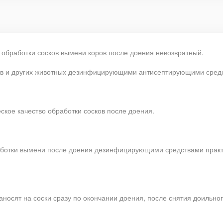
обработки сосков вымени коров после доения невозвратный.
ов и других животных дезинфицирующими антисептирующими средс
кое качество обработки сосков после доения.
работки вымени после доения дезинфицирующими средствами прак
носят на соски сразу по окончании доения, после снятия доильног