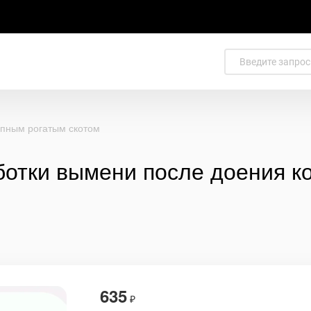
упным рогатым скотом
ботки вымени после доения к
635
₽