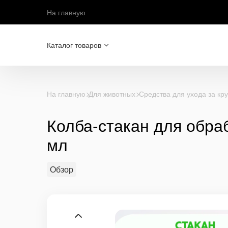
На главную
Каталог товаров
На главную
Для животных
Средства для ухода за кр
Колба-стакан для обра
мл
Обзор