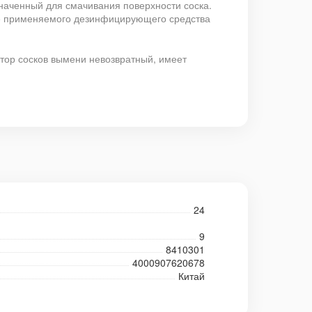
наченный для смачивания поверхности соска.
ие применяемого дезинфицирующего средства
ктор сосков вымени невозвратный, имеет
24
9
8410301
4000907620678
Китай