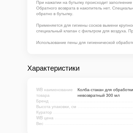
При нажатии на бутылку происходит заполнение
Обратного возврата в накопитель нет. Специал
обратно в бутылку.
Применяется для гигиены сосков вымени крупног
специальный клапан с фильтром для воздуха. П
Использование пены для гигиенической обработ
Характеристики
WB наименование
Колба-стакан для обработк
товара
невозвратный 300 мл
Бренд
Высота упаковки, см
Куратор
WB цена
Вес