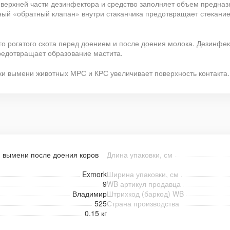
 верхней части дезинфектора и средство заполняет объем предназ
ьный «обратный клапан» внутри стаканчика предотвращает стекан
о рогатого скота перед доением и после доения молока. Дезинфе
редотвращает образование мастита.
ки вымени животных МРС и КРС увеличивает поверхность контакта.
и вымени после доения коров
Длина упаковки, см
Exmork
Ширина упаковки, см
9
WB артикул продавца
Владимир
Штрихкод (баркод) WB
525
Страна производства
0.15 кг