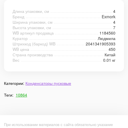
Длина упаковки, см
4
Бренд
Exmork
Ширина упаковки, см
4
Высота упаковки, см
7
WB артикул продавца
1184560
Куратор
Людмила
Штрихкод (баркод) WB
2041341905393
WB цена
450
Страна производства
Китай
Вес
0.01 кг
Категории:
Конденсаторы пусковые
Теги:
10864
При использовании материалов с сайта обязательно указание