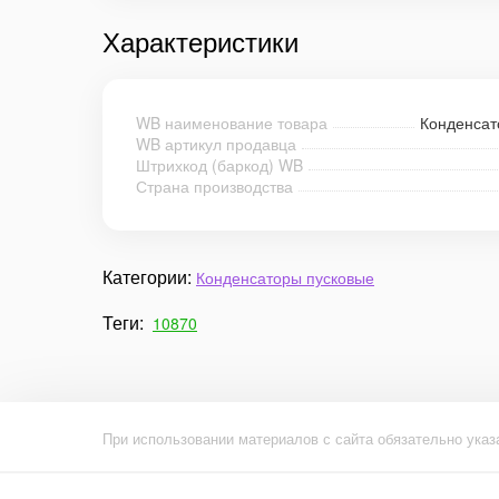
Характеристики
WB наименование товара
Конденсат
WB артикул продавца
Штрихкод (баркод) WB
Страна производства
Категории:
Конденсаторы пусковые
Теги:
10870
При использовании материалов с сайта обязательно указ