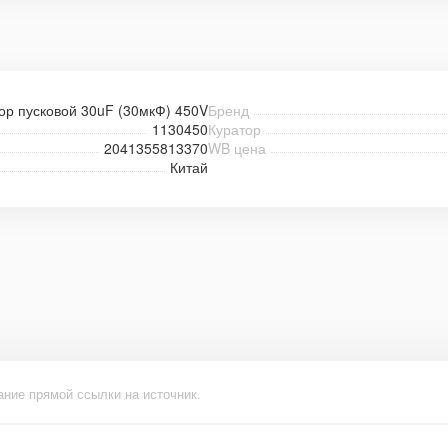
ор пусковой 30uF (30мкФ) 450V
Бренд
1130450
Куратор
2041355813370
WB цена
Китай
ание прямой ссылки на источник.