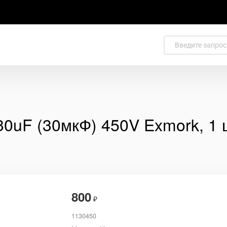
30uF (30мкФ) 450V Exmork, 1 
800
₽
1130450