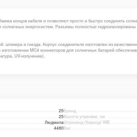
жима концов кабеля и позволяют просто и быстро соединять солн
е солнечных энергосистем. Разъемы полностью гидроизолированы
ей: штекера и гнезда. Корпус соединителя изготовлен из качественн
изготовлении MC4 коннекторов для солнечных батарей обеспечива
атура, UV-излучение).
25
Бренд
25
Высота упаковки, см
Людмила
Штрихкод (баркод) WB
4480
Вес