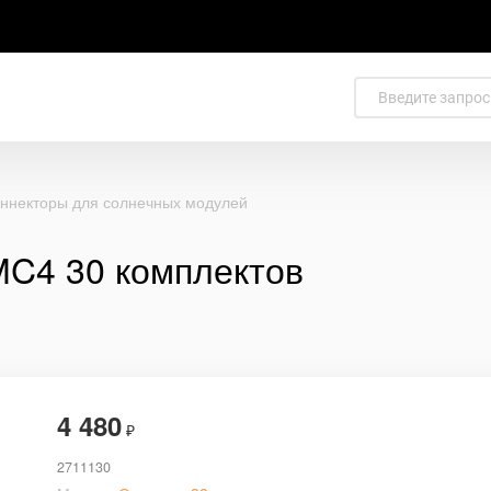
оннекторы для солнечных модулей
MC4 30 комплектов
4 480
₽
2711130