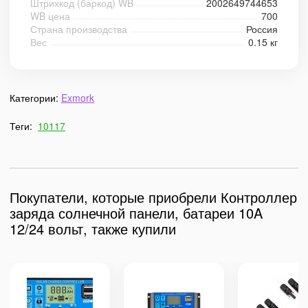
Штрихкод (баркод) WB
2002649744653
WB цена
700
Страна производства
Россия
Вес
0.15 кг
Категории:
Exmork
Теги:
10117
Покупатели, которые приобрели Контроллер
заряда солнечной панели, батареи 10A
12/24 вольт, также купили