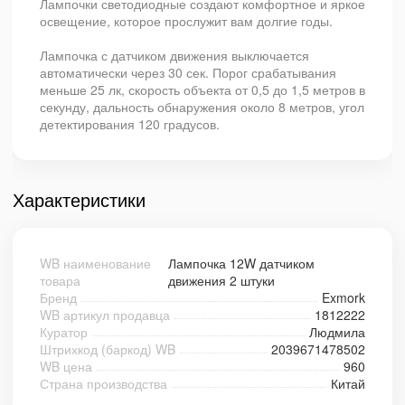
Лампочки светодиодные создают комфортное и яркое
освещение, которое прослужит вам долгие годы.
Лампочка с датчиком движения выключается
автоматически через 30 сек. Порог срабатывания
меньше 25 лк, скорость объекта от 0,5 до 1,5 метров в
секунду, дальность обнаружения около 8 метров, угол
детектирования 120 градусов.
Характеристики
WB наименование
Лампочка 12W датчиком
товара
движения 2 штуки
Бренд
Exmork
WB артикул продавца
1812222
Куратор
Людмила
Штрихкод (баркод) WB
2039671478502
WB цена
960
Страна производства
Китай