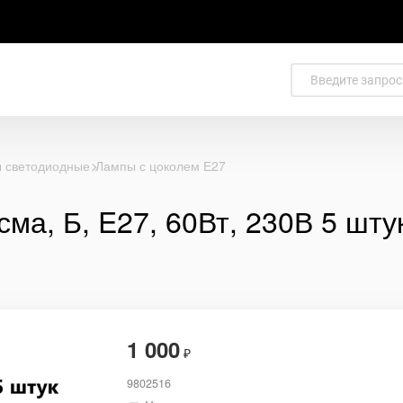
 светодиодные
Лампы с цоколем Е27
ма, Б, E27, 60Вт, 230В 5 шту
1 000
₽
9802516