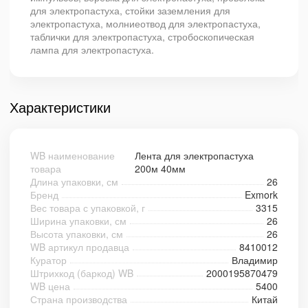
для электропастуха, стойки заземления для
электропастуха, молниеотвод для электропастуха,
таблички для электропастуха, стробоскопическая
лампа для электропастуха.
Характеристики
WB наименование
Лента для электропастуха
товара
200м 40мм
Длина упаковки, см
26
Бренд
Exmork
Вес товара с упаковкой, г
3315
Ширина упаковки, см
26
Высота упаковки, см
26
WB артикул продавца
8410012
Куратор
Владимир
Штрихкод (баркод) WB
2000195870479
WB цена
5400
Страна производства
Китай